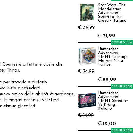
Star Wars: The
Mandalorian
Adventures -
Sworn to the
Creed - Italiano
€ 39,99
€
31,99
SCONTO 20%
Unmatched
Adventures -
TMNT Teenage
Mutant Ninja
I Goonies e a tutte le opere che
Turtles
er Things.
€ 74,99
€
59,99
 per trovarlo e aiutarlo.
SCONTO 20%
e inizia a schiudersi.
Unmatched
uovo amico dalle abilità straordinarie.
Adventures -
to. E magari anche su voi stessi.
TMNT Shredder
Vs Krang -
e-cinque giocatori.
Italiano
€ 14,99
€
12,00
SCONTO 20%