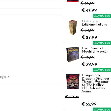
€ 59,99
€
47,99
SCONTO 20%
Onitama -
Edizione Italiana
€ 34,99
€
27,99
SCONTO 20%
HeroQuest - I
Maghi di Morcar
€ 49,99
€
39,99
SCONTO 20%
Dungeons &
ogle >
Dragons Stranger
Things - Welcome
to The Hellfire
Club Adventure
Game
€ 69,99
€
55,99
SCONTO 20%