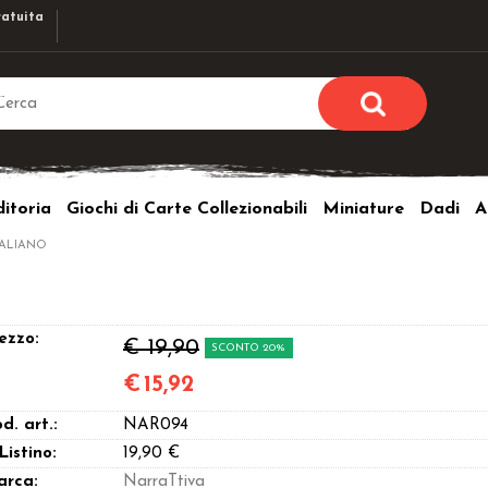
atuita
Sono già r
Per completare l'ordi
itoria
Giochi di Carte Collezionabili
Miniature
Dadi
A
utente e la passwor
pulsante 
TALIANO
Nome u
Passw
ezzo:
€ 19,90
SCONTO 20%
€
15,92
d. art.:
NAR094
Hai perso l
 Listino:
19,90 €
arca:
NarraTtiva