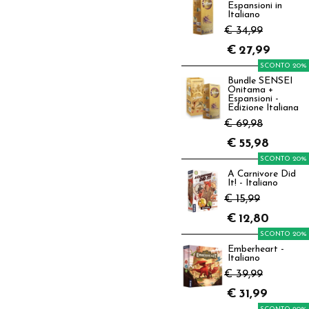
Espansioni in
Italiano
€ 34,99
€
27,99
SCONTO 20%
Bundle SENSEI
Onitama +
Espansioni -
Edizione Italiana
€ 69,98
€
55,98
SCONTO 20%
A Carnivore Did
It! - Italiano
€ 15,99
€
12,80
SCONTO 20%
Emberheart -
Italiano
€ 39,99
€
31,99