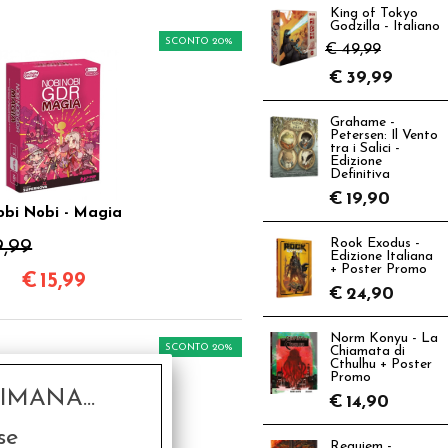
King of Tokyo
Godzilla - Italiano
SCONTO 20%
€ 49,99
€
39,99
Grahame -
Petersen: Il Vento
tra i Salici -
Edizione
Definitiva
€
19,90
obi Nobi - Magia
9,99
Rook Exodus -
Edizione Italiana
+ Poster Promo
€
15,99
€
24,90
Norm Konyu - La
SCONTO 20%
Chiamata di
Cthulhu + Poster
Promo
MANA...
€
14,90
se
Requiem -