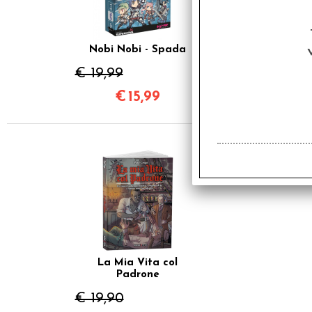
Nobi Nobi - Spada
€ 19,99
€
15,99
SCONTO 20%
La Mia Vita col
Padrone
€ 19,90