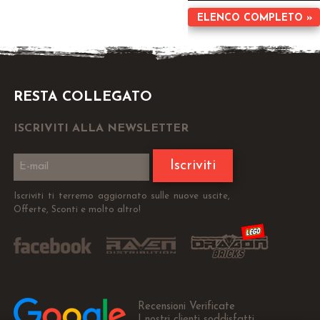
ELENCO COMPLETO »
RESTA COLLEGATO
ISCRIVITI ALLA NEWSLETTER
Iscriviti
Iscriviti ti terremo aggiornato sulle nuove uscite,
Offerte, Sconti e molto altro!
Recensioni Verificate
I nostri clienti soddisfatti