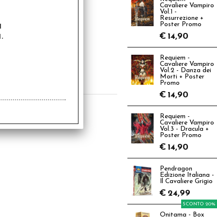
Cavaliere Vampiro
Vol.1 -
Resurrezione +
a
Poster Promo
.
la Ultima - Atlante
€
14,90
High Fantasy
4,90
Requiem -
Cavaliere Vampiro
Vol.2 - Danza dei
€
19,92
Morti + Poster
Promo
€
14,90
Requiem -
Cavaliere Vampiro
Vol.3 - Dracula +
Poster Promo
€
14,90
Pendragon
Edizione Italiana -
Il Cavaliere Grigio
€
24,99
SCONTO 20%
Onitama - Box