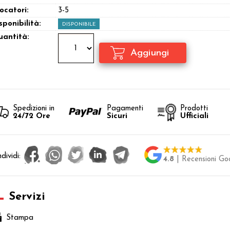
ocatori:
3-5
sponibilità:
DISPONIBILE
antità:
Spedizioni in
Pagamenti
Prodotti
24/72 Ore
Sicuri
Ufficiali
dividi:
4.8
| Recensioni Go
Servizi
Stampa