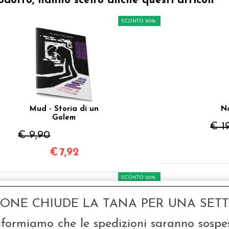
odotto, hanno scelto anche questi articoli
SCONTO 20%
Mud - Storia di un
N
Golem
€ 1
€ 9,90
€
7,92
SCONTO 20%
GONE CHIUDE LA TANA PER UNA SETTI
nformiamo che le spedizioni saranno sospe