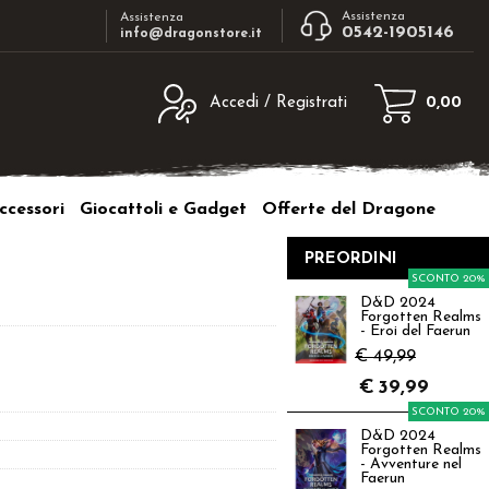
Assistenza
Assistenza
0542-1905146
info@dragonstore.it
Accedi / Registrati
0,00
egistrato
Sono un nuovo cliente
ne inserisci il nome
Se non sei ancora registrato sul nostro
ccessori
Giocattoli e Gadget
Offerte del Dragone
d e poi clicca sul
sito clicca sul pulsante "Registrati"
"Accedi"
PREORDINI
tente:
SCONTO 20%
D&D 2024
Forgotten Realms
ord:
- Eroi del Faerun
€ 49,99
€
39,99
SCONTO 20%
D&D 2024
a password?
Forgotten Realms
- Avventure nel
Faerun