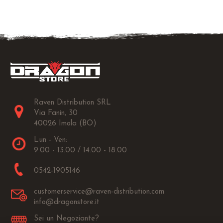
Raven Distribution SRL
Via Fanin, 30
40026 Imola (BO)
Lun - Ven:
9.00 - 13.00 / 14.00 - 18.00
0542-1905146
customerservice@raven-distribution.com
info@dragonstore.it
Sei un Negoziante?