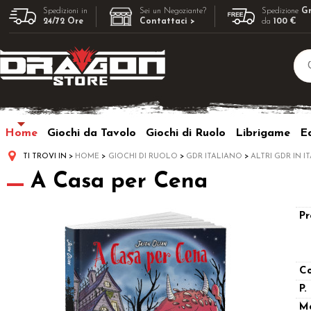
Spedizioni in
Sei un Negoziante?
Spedizione
Gr
24/72 Ore
Contattaci >
da
100 €
Home
Giochi da Tavolo
Giochi di Ruolo
Librigame
Ed
TI TROVI IN
HOME
GIOCHI DI RUOLO
GDR ITALIANO
ALTRI GDR IN I
A Casa per Cena
Pr
Co
P.
M