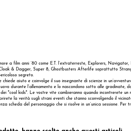
 a film anni ’80 come E.T. l’extraterreste, Explorers, Navigator, 
 Cloak & Dagger, Super 8, Ghostbusters Afterlife soprattutto Strang
ericoloso segreto.
chiede aiuto e coinvolge il suo insegnante di scienze in un’avventura
uovo durante l’allenamento e lo nascondono sotto alle gradinate, dov
 dei "cool kids". Le vostre vite cambieranno quando incontrerete un n
rirete la verità sugli strani eventi che stanno sconvolgendo il vicina
 scheda del personaggio che si risolve in un’unica sessione. Per tr