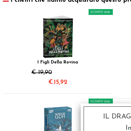
I clienti che hanno acquistato questo pr
SCONTO 20%
I Figli Della Rovina
€ 19,90
€
15,92
SCONTO 20%
IL DRA
I