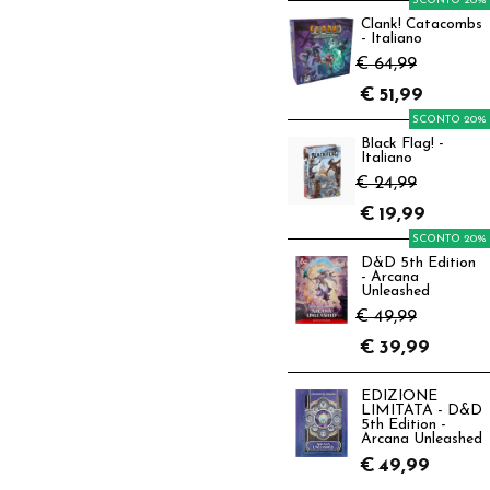
SCONTO 20%
Clank! Catacombs
- Italiano
€ 64,99
€
51,99
SCONTO 20%
Black Flag! -
Italiano
€ 24,99
€
19,99
SCONTO 20%
D&D 5th Edition
- Arcana
Unleashed
€ 49,99
€
39,99
EDIZIONE
LIMITATA - D&D
5th Edition -
Arcana Unleashed
€
49,99