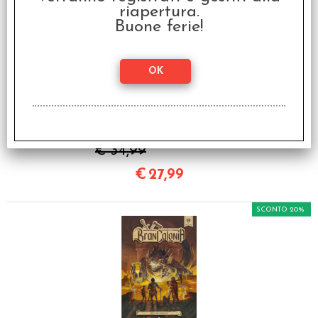
riapertura.
Buone ferie!
Il Richiamo di Cthulhu -
Regime del Terrore
€ 34,99
€
27,99
SCONTO 20%