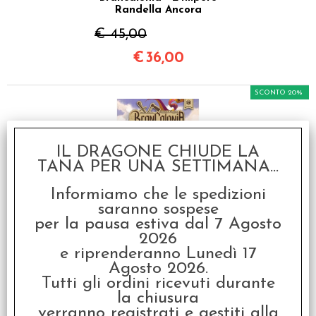
Randella Ancora
€ 45,00
€
36,00
SCONTO 20%
IL DRAGONE CHIUDE LA
TANA PER UNA SETTIMANA...
Informiamo che le spedizioni
saranno sospese
Brancalonia - Atlante
per la pausa estiva dal 7 Agosto
del Regno
2026
€ 38,99
e riprenderanno Lunedì 17
Agosto 2026.
€
31,19
Tutti gli ordini ricevuti durante
la chiusura
SCONTO 20%
verranno registrati e gestiti alla