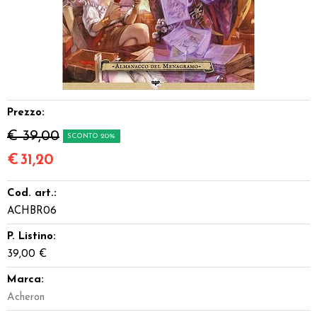
Dadi
Accessori
Giocattoli e Gadget
Prezzo:
Offerte del Dragone
€ 39,00
SCONTO 20%
€
31,20
Cod. art.:
ACHBR06
P. Listino:
39,00 €
Marca:
Acheron