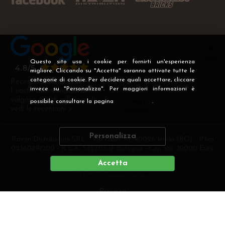
Questo sito usa i cookie per fornirti un'esperienza
migliore. Cliccando su "Accetta" saranno attivate tutte le
categorie di cookie. Per decidere quali accettare, cliccare
Recensioni Verificate
invece su "Personalizza". Per maggiori informazioni è
I nostri clienti soddisfatti
valgono più di mille parole
possibile consultare la pagina
Privacy
.
vedi le recensioni >
Personalizza
Raven Distribution SRL - Via Fanin 30, 40026 Imola (BO) - P.Iva
02360891200 - R.E.A. 540705 di Bologna - Cap.Soc. 10000 Euro
i.v
Accetta
DEVELOPER
CREATIVE WEB
Privacy
Preferenze cookie