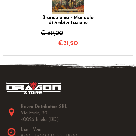
Brancalonia - Manuale
di Ambientazione
€ 39,00
€
31,20
Raven Distribution SRL
Via Fanin, 30
40026 Imola (BO)
Lun - Ven: