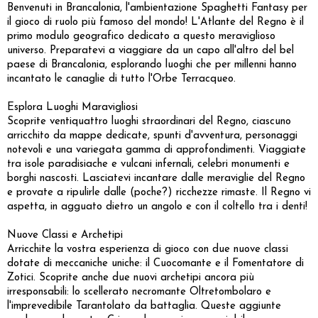
Benvenuti in Brancalonia, l'ambientazione Spaghetti Fantasy per
il gioco di ruolo più famoso del mondo! L'Atlante del Regno è il
primo modulo geografico dedicato a questo meraviglioso
universo. Preparatevi a viaggiare da un capo all'altro del bel
paese di Brancalonia, esplorando luoghi che per millenni hanno
incantato le canaglie di tutto l'Orbe Terracqueo.
Esplora Luoghi Maravigliosi
Scoprite ventiquattro luoghi straordinari del Regno, ciascuno
arricchito da mappe dedicate, spunti d'avventura, personaggi
notevoli e una variegata gamma di approfondimenti. Viaggiate
tra isole paradisiache e vulcani infernali, celebri monumenti e
borghi nascosti. Lasciatevi incantare dalle meraviglie del Regno
e provate a ripulirle dalle (poche?) ricchezze rimaste. Il Regno vi
aspetta, in agguato dietro un angolo e con il coltello tra i denti!
Nuove Classi e Archetipi
Arricchite la vostra esperienza di gioco con due nuove classi
dotate di meccaniche uniche: il Cuocomante e il Fomentatore di
Zotici. Scoprite anche due nuovi archetipi ancora più
irresponsabili: lo scellerato necromante Oltretombolaro e
l'imprevedibile Tarantolato da battaglia. Queste aggiunte