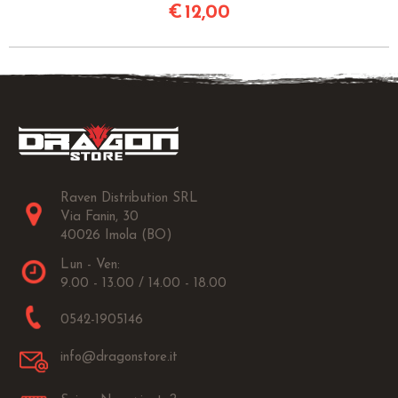
€
12,00
Raven Distribution SRL
Via Fanin, 30
40026 Imola (BO)
Lun - Ven:
9.00 - 13.00 / 14.00 - 18.00
0542-1905146
info@dragonstore.it