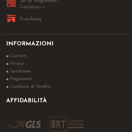
Sei un Negoziante?
Contattaci >
Franchising
INFORMAZIONI
Contatti
Privacy
Spedizione
Pagamento
Condizioni di Vendita
AFFIDABILITÀ