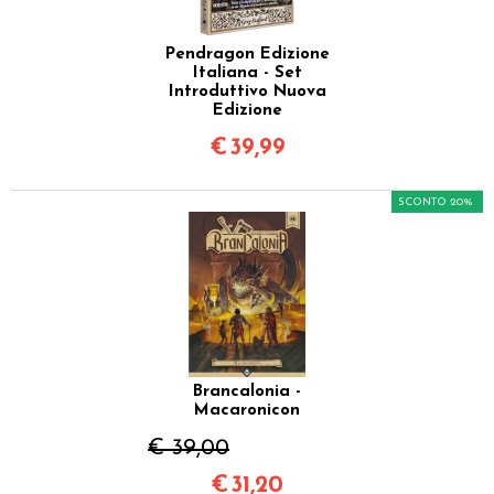
Pendragon Edizione
Italiana - Set
Introduttivo Nuova
Edizione
€
39,99
SCONTO 20%
Brancalonia -
Macaronicon
€ 39,00
€
31,20