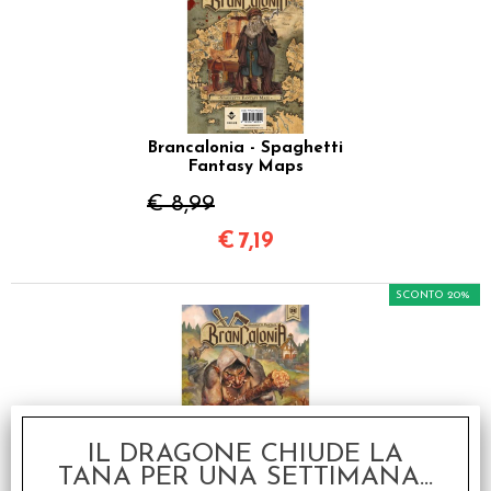
Brancalonia - Spaghetti
Fantasy Maps
€ 8,99
€
7,19
SCONTO 20%
IL DRAGONE CHIUDE LA
TANA PER UNA SETTIMANA...
Brancalonia - Bestiario