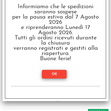
DOC
Informiamo che le spedizioni
€ 44,99
saranno sospese
per la pausa estiva dal 7 Agosto
€
35,99
2026
e riprenderanno Lunedì 17
Agosto 2026.
SCONTO 20%
Tutti gli ordini ricevuti durante
la chiusura
verranno registrati e gestiti alla
riapertura.
Buone ferie!
Brancalonia - Terre
Furiose e Altri Sporchi
Lavoretti
€ 38,99
€
31,19