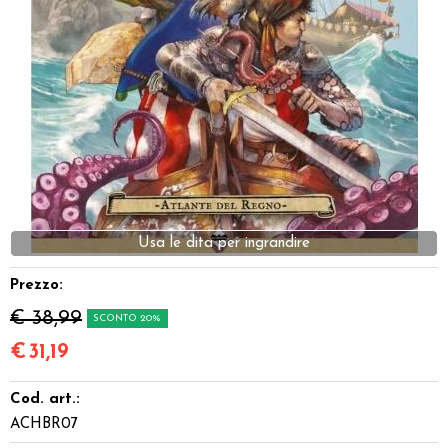
Dadi
Accessori
Giocattoli e Gadget
Offerte del Dragone
Prezzo:
€ 38,99
SCONTO 20%
€
31,19
Cod. art.:
ACHBR07