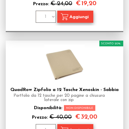
€
19,20
€ 24,00
Prezzo:
SCONTO 20%
QuadRow Zipfolio a 12 Tasche Xenoskin - Sabbia
Portfolio da 12 tasche per 20 pagine a chiusura
laterale con zip
Disponibilità:
NON DISPONIBILE
€
32,00
€ 40,00
Prezzo: