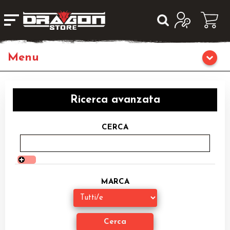
Home
Ricerca avanzata
Giochi da Tavolo
CERCA
Giochi di Ruolo
Librigame
MARCA
Editoria
Giochi di Carte Collezionabili