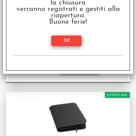
la chiusura
verranno registrati e gestiti alla
riapertura.
Buone ferie!
Zipfolio Xenoskin - Binder a 4 tasche - Blu
Album Raccoglitore in tessuto antiscivolo per 160
carte a chiusura laterale con zip
Disponibilità:
NON DISPONIBILE
€
16,00
€ 20,00
Prezzo:
SCONTO 20%