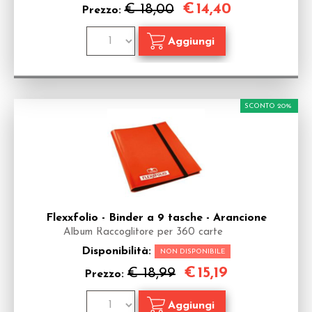
€
14,40
€ 18,00
Prezzo:
SCONTO 20%
Flexxfolio - Binder a 9 tasche - Arancione
Album Raccoglitore per 360 carte
Disponibilità:
NON DISPONIBILE
€
15,19
€ 18,99
Prezzo: