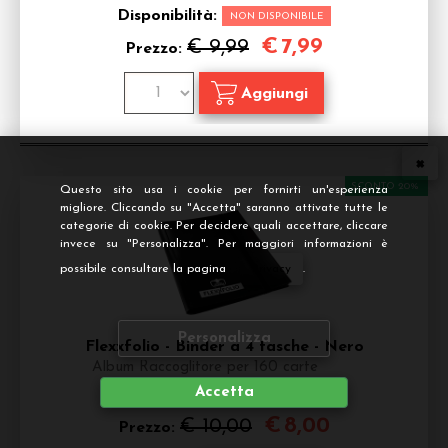
Disponibilità:
NON DISPONIBILE
€
7,99
€ 9,99
Prezzo:
SCONTO 20%
Questo sito usa i cookie per fornirti un'esperienza
migliore. Cliccando su "Accetta" saranno attivate tutte le
categorie di cookie. Per decidere quali accettare, cliccare
invece su "Personalizza". Per maggiori informazioni è
possibile consultare la pagina
Privacy
.
Personalizza
Flexxfolio - Binder a 4 tasche - Nero
Album Raccoglitore per 160 carte
Accetta
Disponibilità:
NON DISPONIBILE
€
8,00
€ 10,00
Prezzo: