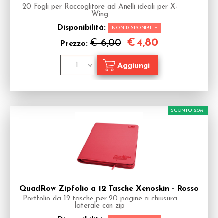
20 Fogli per Raccoglitore ad Anelli ideali per X-
Wing
Disponibilità:
NON DISPONIBILE
€
4,80
€ 6,00
Prezzo:
SCONTO 20%
QuadRow Zipfolio a 12 Tasche Xenoskin - Rosso
Portfolio da 12 tasche per 20 pagine a chiusura
laterale con zip