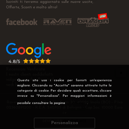
Iscriviti ti terremo aggiornato sulle nuove uscite,
Offerte, Sconti e molto altro!
Recensioni Verificate
I nostri clienti soddisfatti
valgono più di mille parole
Questo sito usa i cookie per fornirti un'esperienza
vedi le recensioni >
migliore. Cliccando su "Accetta" saranno attivate tutte le
categorie di cookie. Per decidere quali accettare, cliccare
invece su "Personalizza". Per maggiori informazioni è
Raven Distribution SRL - Via Fanin 30, 40026 Imola (BO) - P.Iva
possibile consultare la pagina
Privacy
.
02360891200 - R.E.A. 540705 di Bologna - Cap.Soc. 10000 Euro
i.v
DEVELOPER
CREATIVE WEB
Personalizza