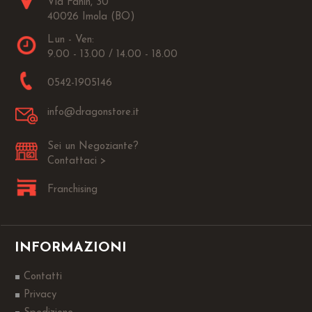
Via Fanin, 30
40026 Imola (BO)
Lun - Ven:
9.00 - 13.00 / 14.00 - 18.00
0542-1905146
info@dragonstore.it
Sei un Negoziante?
Contattaci >
Franchising
INFORMAZIONI
Contatti
Privacy