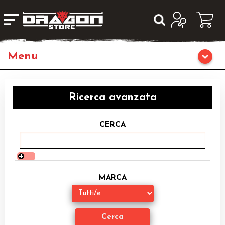
Home
Ricerca avanzata
Giochi da Tavolo
CERCA
Giochi di Ruolo
Librigame
MARCA
Editoria
Giochi di Carte Collezionabili