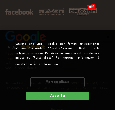
Questo sito usa i cookie per fornirti un'esperienza
migliore. Cliccando su "Accetta" saranno attivate tutte le
categorie di cookie. Per decidere quali accettare, cliccare
Recensioni Verificate
invece su "Personalizza". Per maggiori informazioni è
I nostri clienti soddisfatti
valgono più di mille parole
possibile consultare la pagina
Privacy
.
vedi le recensioni >
Personalizza
Raven Distribution SRL - Via Fanin 30, 40026 Imola (BO) - P.Iva
02360891200 - R.E.A. 540705 di Bologna - Cap.Soc. 10000 Euro
i.v
Accetta
DEVELOPER
CREATIVE WEB
Privacy
Preferenze cookie