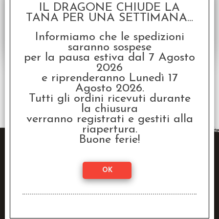
€
7,95
Prezzo:
IL DRAGONE CHIUDE LA
TANA PER UNA SETTIMANA...
Informiamo che le spedizioni
saranno sospese
per la pausa estiva dal 7 Agosto
2026
e riprenderanno Lunedì 17
Agosto 2026.
2 risultati trovati (50 per pagina - 1 in totale)
Tutti gli ordini ricevuti durante
la chiusura
verranno registrati e gestiti alla
riapertura.
Buone ferie!
Raven Distribution SRL
Via Fanin, 30
40026 Imola (BO)