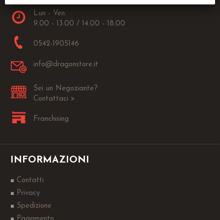
Lun - Ven:
9.00 - 13.00 / 14.00 - 18.00
0542-1905146
info@dragonstore.it
Sei un Negoziante?
Contattaci >
Franchising
INFORMAZIONI
Contatti
Privacy
Spedizione
Pagamento