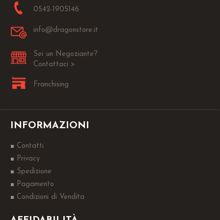
0542-1905146
info@dragonstore.it
Sei un Negoziante?
Contattaci >
Franchising
INFORMAZIONI
Contatti
Privacy
Spedizione
Pagamento
Condizioni di Vendita