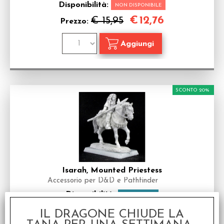
Disponibilità:
NON DISPONIBILE
€
12,76
€ 15,95
Prezzo:
SCONTO 20%
Isarah, Mounted Priestess
Accessorio per D&D e Pathfinder
Disponibilità:
DISPONIBILE
€
14,36
€ 17,95
Prezzo:
IL DRAGONE CHIUDE LA