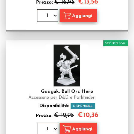
€
13,56
€ 16,95
Prezzo:
SCONTO 20%
Gaaguk, Bull Orc Hero
Accessorio per D&D e Pathfinder
Disponibilità:
DISPONIBILE
€
10,36
€ 12,95
Prezzo: