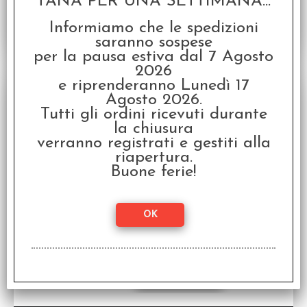
TANA PER UNA SETTIMANA...
Informiamo che le spedizioni
saranno sospese
per la pausa estiva dal 7 Agosto
2026
SCONTO 20%
e riprenderanno Lunedì 17
Agosto 2026.
Tutti gli ordini ricevuti durante
la chiusura
verranno registrati e gestiti alla
riapertura.
Buone ferie!
Ivy Crown Skirmishers (3)
Accessorio per D&D e Pathfinder
Disponibilità:
DISPONIBILE
€
15,16
€ 18,95
Prezzo: