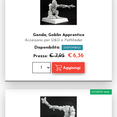
Gonda, Goblin Apprentice
Accessorio per D&D e Pathfinder
Disponibilità:
DISPONIBILE
€
6,36
€ 7,95
Prezzo:
SCONTO 20%