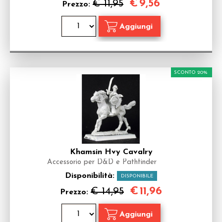
€
9,56
€ 11,95
Prezzo:
SCONTO 20%
Khamsin Hvy Cavalry
Accessorio per D&D e Pathfinder
Disponibilità:
DISPONIBILE
€
11,96
€ 14,95
Prezzo: