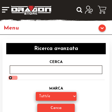
Home
Ricerca avanzata
Giochi da Tavolo
CERCA
Giochi di Ruolo
Librigame
MARCA
Editoria
Giochi di Carte Collezionabili