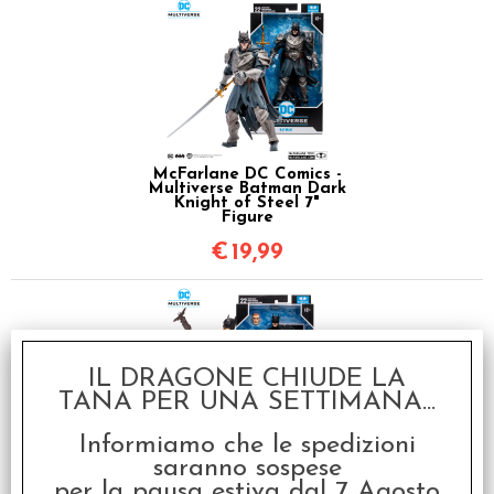
McFarlane DC Comics -
Multiverse Batman Dark
Knight of Steel 7"
Figure
€
19,99
IL DRAGONE CHIUDE LA
TANA PER UNA SETTIMANA...
Informiamo che le spedizioni
McFarlane DC Comics -
saranno sospese
Multiverse Batman Jim
per la pausa estiva dal 7 Agosto
Gordon as Batman