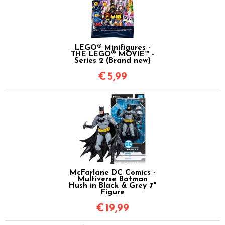
LEGO® Minifigures -
THE LEGO® MOVIE™ -
Series 2 (Brand new)
€
5,99
McFarlane DC Comics -
Multiverse Batman
Hush in Black & Grey 7"
Figure
€
19,99