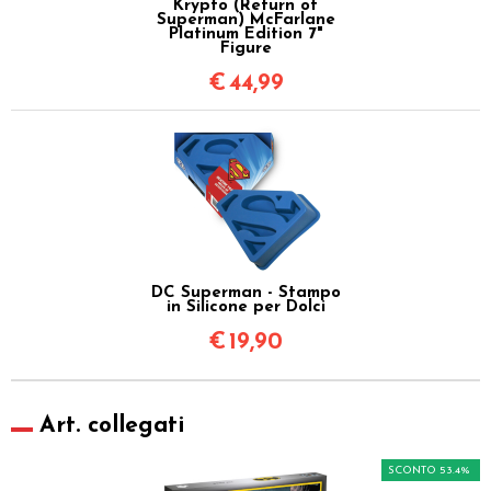
Krypto (Return of
Superman) McFarlane
Platinum Edition 7"
Figure
€
44,99
DC Superman - Stampo
in Silicone per Dolci
€
19,90
Art. collegati
SCONTO 53.4%