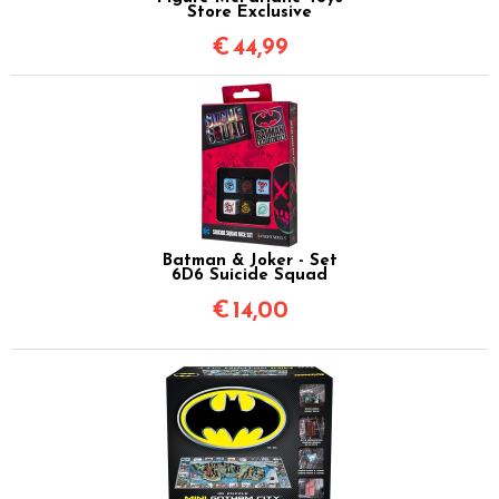
Store Exclusive
€
44,99
Batman & Joker - Set
6D6 Suicide Squad
€
14,00