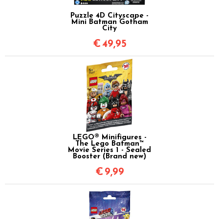
Puzzle 4D Cityscape -
Mini Batman Gotham
City
€
49,95
LEGO® Minifigures -
The Lego Batman™
Movie Series 1 - Sealed
Booster (Brand new)
€
9,99