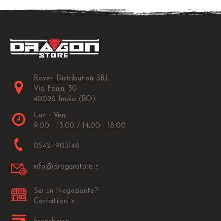
Raven Distribution SRL
Via Fanin, 30
40026 Imola (BO)
Lun - Ven:
9.00 - 13.00 / 14.00 - 18.00
0542-1905146
info@dragonstore.it
Sei un Negoziante?
Contattaci >