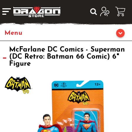
Giochi da Tavolo
McFarlane DC Comics - Superman
(DC Retro: Batman 66 Comic) 6"
Figure
Giochi di Ruolo
Librigame
Editoria
Giochi di Carte Collezionabili
Miniature