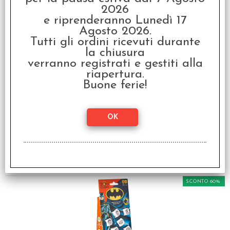
Endgame 7" Figure
2026
e riprenderanno Lunedì 17
€
19,99
Agosto 2026.
Tutti gli ordini ricevuti durante
la chiusura
verranno registrati e gestiti alla
riapertura.
Buone ferie!
McFarlane DC Comics -
Action Figure Omega vs
Batman (Last Knight on
Earth) Gold Label 7"
Figures 2-Pack
€
44,99
SCONTO 60%