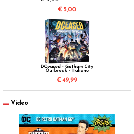
€
5,00
DCeased - Gotham City
Outbreak - Italiano
€
49,99
Video