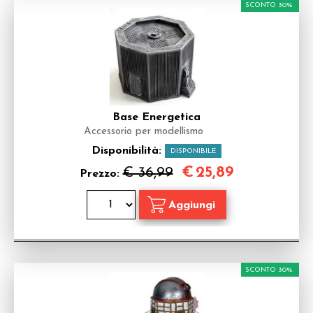
SCONTO 30%
Base Energetica
Accessorio per modellismo
Disponibilità:
DISPONIBILE
€
25,89
€ 36,99
Prezzo:
SCONTO 30%