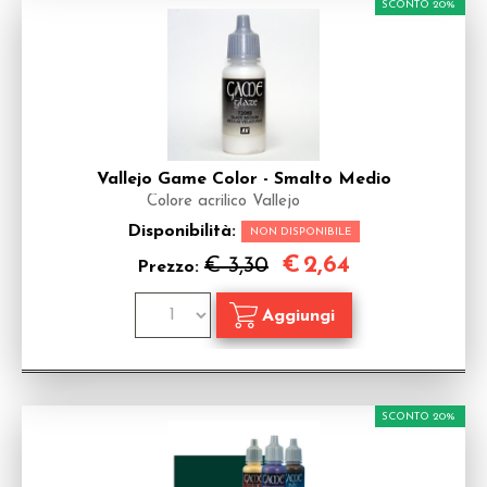
SCONTO 20%
Vallejo Game Color - Smalto Medio
Colore acrilico Vallejo
Disponibilità:
NON DISPONIBILE
€
2,64
€ 3,30
Prezzo:
SCONTO 20%