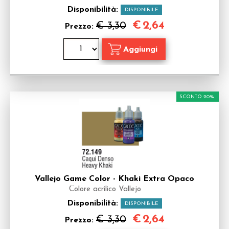
Disponibilità:
DISPONIBILE
€
2,64
€ 3,30
Prezzo:
SCONTO 20%
Vallejo Game Color - Khaki Extra Opaco
Colore acrilico Vallejo
Disponibilità:
DISPONIBILE
€
2,64
€ 3,30
Prezzo: