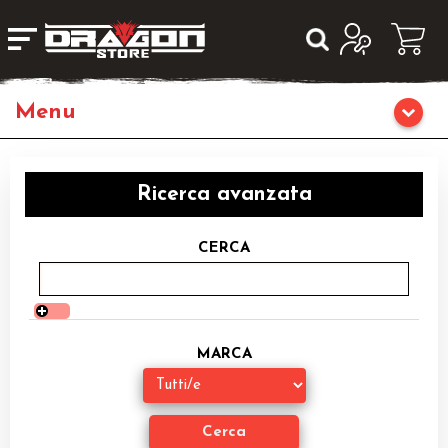
Home
Ricerca avanzata
Giochi da Tavolo
CERCA
Giochi di Ruolo
Librigame
MARCA
Fumetti & Romanzi
Giochi di Carte Collezionabili