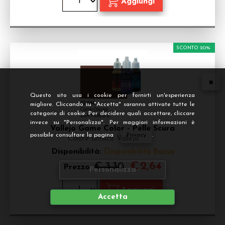
SCONTO 20%
Questo sito usa i cookie per fornirti un'esperienza
migliore. Cliccando su "Accetta" saranno attivate tutte le
categorie di cookie. Per decidere quali accettare, cliccare
invece su "Personalizza". Per maggiori informazioni è
Vallejo Game Color - Pelle Scura
possibile consultare la pagina
Privacy
.
Colore acrilico Vallejo
Disponibilità:
Disponibilità Bassa
€
2,64
€ 3,30
Prezzo:
Personalizza
Accetta