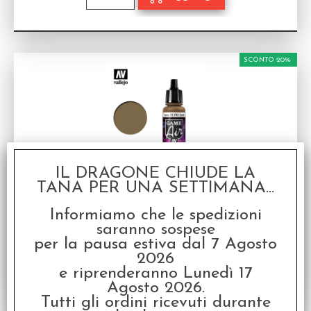
SCONTO 20%
IL DRAGONE CHIUDE LA
Vallejo Game Air - Earth
TANA PER UNA SETTIMANA...
Colore Acrilico Vallejo
Disponibilità:
DISPONIBILE
Informiamo che le spedizioni
€
2,64
€ 3,30
saranno sospese
Prezzo:
per la pausa estiva dal 7 Agosto
2026
e riprenderanno Lunedì 17
Agosto 2026.
Tutti gli ordini ricevuti durante