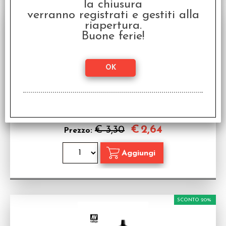
la chiusura
SCONTO 20%
verranno registrati e gestiti alla
riapertura.
Buone ferie!
Vallejo Game Air - Glorious Gold
Colore Acrilico Vallejo
Disponibilità:
DISPONIBILE
€
2,64
€ 3,30
Prezzo:
SCONTO 20%