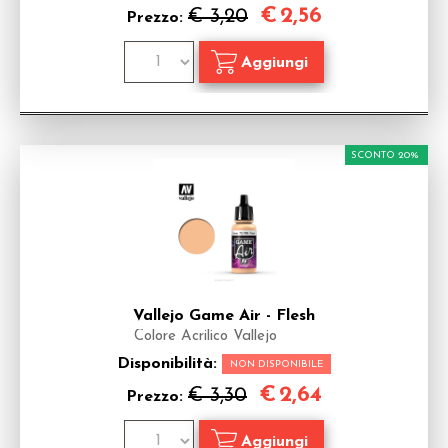
€
2,56
€ 3,20
Prezzo:
SCONTO 20%
Vallejo Game Air - Flesh
Colore Acrilico Vallejo
Disponibilità:
NON DISPONIBILE
€
2,64
€ 3,30
Prezzo: