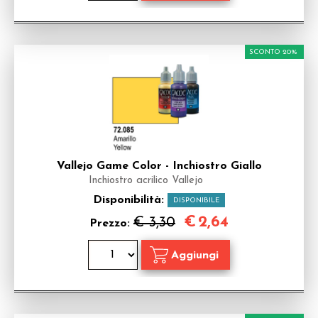
SCONTO 20%
Vallejo Game Color - Inchiostro Giallo
Inchiostro acrilico Vallejo
Disponibilità:
DISPONIBILE
€
2,64
€ 3,30
Prezzo: