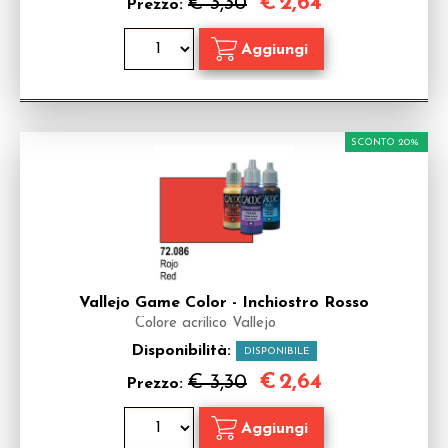
€
2,64
€ 3,30
Prezzo:
SCONTO 20%
Vallejo Game Color - Inchiostro Rosso
Colore acrilico Vallejo
Disponibilità:
DISPONIBILE
€
2,64
€ 3,30
Prezzo: