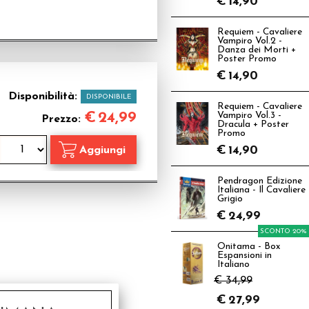
€
14,90
Requiem - Cavaliere
Vampiro Vol.2 -
Danza dei Morti +
Poster Promo
€
14,90
Disponibilità:
DISPONIBILE
Requiem - Cavaliere
€
24,99
Vampiro Vol.3 -
Prezzo:
Dracula + Poster
Promo
€
14,90
Pendragon Edizione
Italiana - Il Cavaliere
Grigio
€
24,99
SCONTO 20%
Onitama - Box
Espansioni in
Italiano
€ 34,99
€
27,99