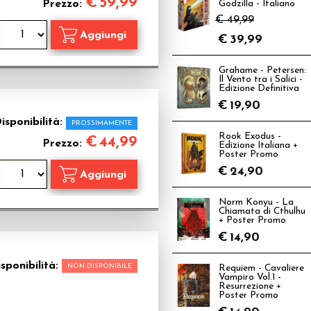
€
59,99
Prezzo:
Godzilla - Italiano
€ 49,99
€
39,99
Grahame - Petersen:
Il Vento tra i Salici -
Edizione Definitiva
€
19,90
isponibilità:
PROSSIMAMENTE
Rook Exodus -
€
44,99
Prezzo:
Edizione Italiana +
Poster Promo
€
24,90
Norm Konyu - La
Chiamata di Cthulhu
+ Poster Promo
€
14,90
sponibilità:
NON DISPONIBILE
Requiem - Cavaliere
Vampiro Vol.1 -
Resurrezione +
Poster Promo