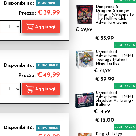
SCONTO 20%
Disponibilità:
DISPONIBILE
Dungeons &
Dragons Stranger
€
39,99
Prezzo:
Things - Welcome to
The Hellfire Club
Adventure Game
€ 69,99
€
55,99
SCONTO 20%
Unmatched
Adventures - TMNT
Teenage Mutant
Ninja Turtles
Disponibilità:
DISPONIBILE
€ 74,99
€
49,99
Prezzo:
€
59,99
SCONTO 20%
Unmatched
Adventures - TMNT
Shredder Vs Krang -
Italiano
€ 14,99
€
12,00
Disponibilità:
SCONTO 20%
DISPONIBILE
King of Tokyo