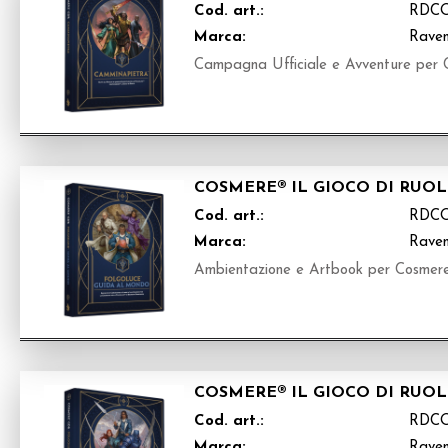
Cod. art.:
RDC
Marca:
Raven
Campagna Ufficiale e Avventure per Co
COSMERE® IL GIOCO DI RUO
Cod. art.:
RDC
Marca:
Raven
Ambientazione e Artbook per Cosmer
COSMERE® IL GIOCO DI RUO
Cod. art.:
RDC
Marca:
Raven