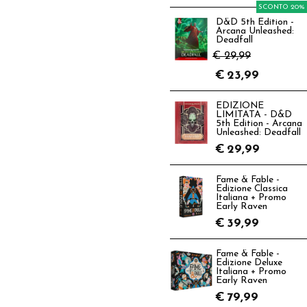
SCONTO 20%
D&D 5th Edition -
Arcana Unleashed:
Deadfall
€ 29,99
€
23,99
EDIZIONE
LIMITATA - D&D
5th Edition - Arcana
Unleashed: Deadfall
€
29,99
Fame & Fable -
Edizione Classica
Italiana + Promo
Early Raven
€
39,99
Fame & Fable -
Edizione Deluxe
Italiana + Promo
Early Raven
€
79,99