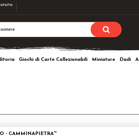
atuita
Sono già r
Per completare l'ordi
itoria
Giochi di Carte Collezionabili
Miniature
Dadi
A
utente e la passwor
pulsante 
Nome u
Passw
Hai perso l
O - CAMMINAPIETRA™