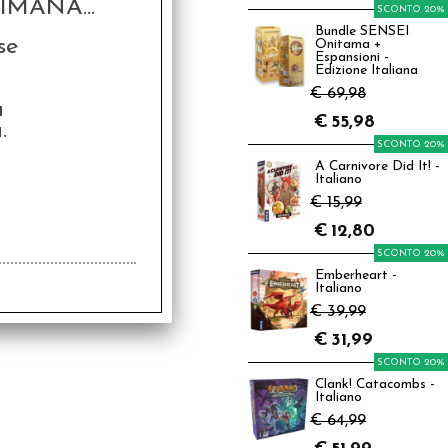
MANA...
SCONTO 20%
Bundle SENSEI
se
Onitama +
Espansioni -
Edizione Italiana
€ 69,98
a
€
55,98
.
SCONTO 20%
A Carnivore Did It! -
Italiano
€ 15,99
€
12,80
SCONTO 20%
Emberheart -
Italiano
€ 39,99
€
31,99
SCONTO 20%
Clank! Catacombs -
Italiano
€ 64,99