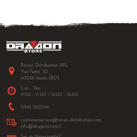
Raven Distribution SRL
Via Fanin, 30
40026 Imola (BO)
Lun - Ven:
9.00 - 13.00 / 14.00 - 18.00
0542-1905146
customerservice@raven-distribution.com
info@dragonstore.it
Sei un Negoziante?