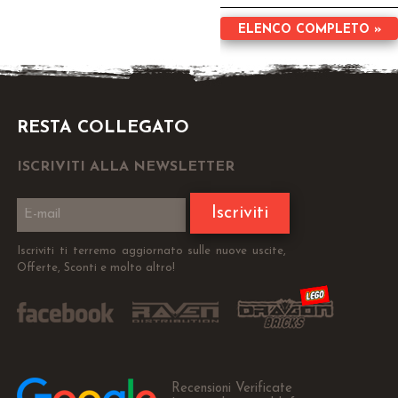
ELENCO COMPLETO »
RESTA COLLEGATO
ISCRIVITI ALLA NEWSLETTER
Iscriviti
Iscriviti ti terremo aggiornato sulle nuove uscite,
Offerte, Sconti e molto altro!
Recensioni Verificate