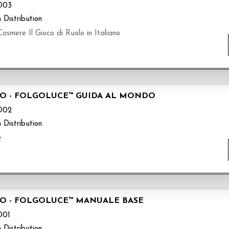
O03
 Distribution
smere Il Gioco di Ruolo in Italiano
LO - FOLGOLUCE™ GUIDA AL MONDO
O02
 Distribution
e
LO - FOLGOLUCE™ MANUALE BASE
O01
 Distribution