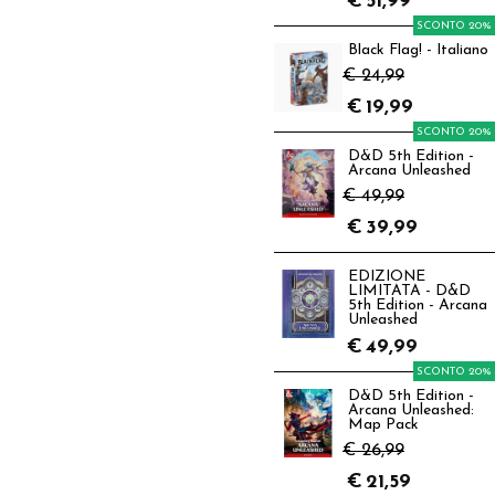
€
51,99
SCONTO 20%
Black Flag! - Italiano
€ 24,99
€
19,99
SCONTO 20%
D&D 5th Edition -
Arcana Unleashed
€ 49,99
€
39,99
EDIZIONE
LIMITATA - D&D
5th Edition - Arcana
Unleashed
€
49,99
SCONTO 20%
D&D 5th Edition -
Arcana Unleashed:
Map Pack
€ 26,99
€
21,59