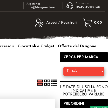
Assistenza
Assistenza
0542-1905146
info@dragonstore.it
Accedi / Registrati
0,00
egistrato
Sono un nuovo cliente
ne inserisci il nome
Se non sei ancora registrato sul nostro
ccessori
Giocattoli e Gadget
Offerte del Dragone
d e poi clicca sul
sito clicca sul pulsante "Registrati"
"Accedi"
CERCA PER MARCA
tente:
ord:
LE DATE DI USCITA SONO
INDICATIVE E
POTREBBERO VARIARE
!
a password?
PREORDINI