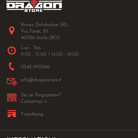
Raven Distribution SRL
Via Fanin, 30
40026 Imola (BO)
Lun - Ven:
9.00 - 13.00 / 14.00 - 18.00
0542-1905146
info@dragonstore.it
Sei un Negoziante?
Contattaci >
Franchising