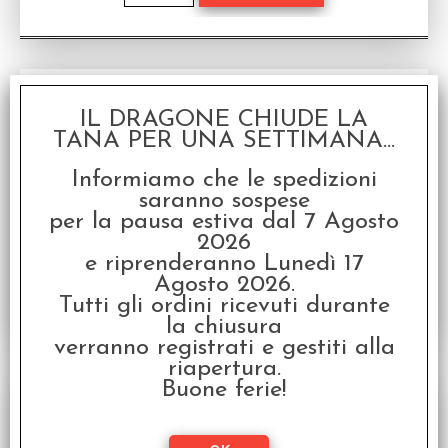
IL DRAGONE CHIUDE LA
TANA PER UNA SETTIMANA...
Informiamo che le spedizioni
saranno sospese
per la pausa estiva dal 7 Agosto
2026
Cosmere® Il Gioco di Ruolo - Il Primo Passo
e riprenderanno Lunedì 17
Accessorio Scaricabile Gratuitamente in italiano
per Cosmere® Il Gioco di Ruolo
Agosto 2026.
Tutti gli ordini ricevuti durante
Disponibilità:
NON DISPONIBILE
la chiusura
verranno registrati e gestiti alla
riapertura.
Buone ferie!