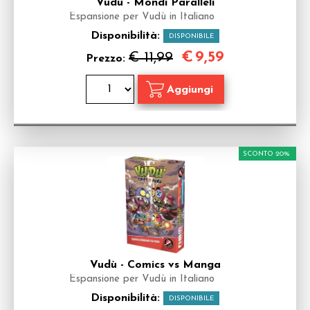
Vudù - Mondi Paralleli
Espansione per Vudù in Italiano
Disponibilità:
DISPONIBILE
€
9,59
€ 11,99
Prezzo:
SCONTO 20%
Vudù - Comics vs Manga
Espansione per Vudù in Italiano
Disponibilità:
DISPONIBILE