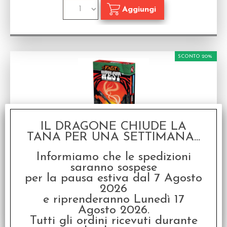
SCONTO 20%
IL DRAGONE CHIUDE LA
TANA PER UNA SETTIMANA...
Fast West - Italiano
Gioco da tavolo in Italiano
Informiamo che le spedizioni
Disponibilità:
DISPONIBILE
saranno sospese
per la pausa estiva dal 7 Agosto
€
9,59
€ 11,99
Prezzo:
2026
e riprenderanno Lunedì 17
Agosto 2026.
Tutti gli ordini ricevuti durante