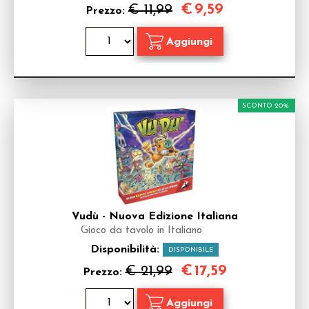
€
9,59
€ 11,99
Prezzo:
SCONTO 20%
Vudù - Nuova Edizione Italiana
Gioco da tavolo in Italiano
Disponibilità:
DISPONIBILE
€
17,59
€ 21,99
Prezzo: