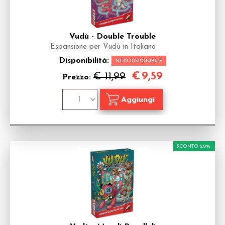
Vudù - Double Trouble
Espansione per Vudù in Italiano
Disponibilità:
NON DISPONIBILE
€
9,59
€ 11,99
Prezzo:
SCONTO 20%