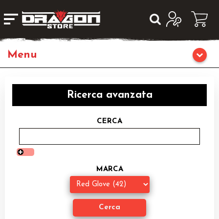
Giochi da Tavolo
Ricerca avanzata
Giochi di Ruolo
CERCA
Librigame
Editoria
MARCA
Giochi di Carte Collezionabili
Miniature