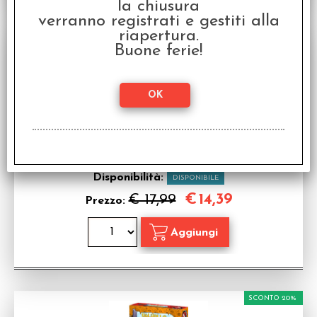
la chiusura
verranno registrati e gestiti alla
SCONTO 20%
riapertura.
Buone ferie!
La Casa Stregata
Gioco da tavolo in Italiano
Disponibilità:
DISPONIBILE
€
14,39
€ 17,99
Prezzo:
SCONTO 20%