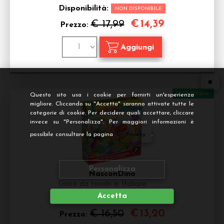
Disponibilità:
NON DISPONIBILE
€
14,39
€ 17,99
Prezzo:
SCONTO 20%
Questo sito usa i cookie per fornirti un'esperienza
migliore. Cliccando su "Accetta" saranno attivate tutte le
categorie di cookie. Per decidere quali accettare, cliccare
invece su "Personalizza". Per maggiori informazioni è
possibile consultare la pagina
Privacy
.
Personalizza
NasconDino
Gioco da tavolo in Italiano
Accetta
Disponibilità:
DISPONIBILE
€
13,20
€ 16,50
Prezzo: