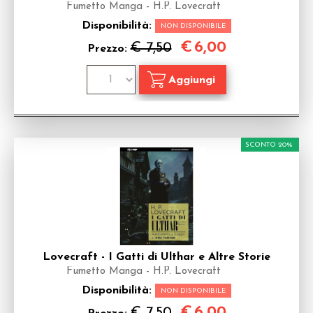
Fumetto Manga - H.P. Lovecraft
Disponibilità:
NON DISPONIBILE
€
6,00
€ 7,50
Prezzo:
SCONTO 20%
Lovecraft - I Gatti di Ulthar e Altre Storie
Fumetto Manga - H.P. Lovecraft
Disponibilità:
NON DISPONIBILE
€
6,00
€ 7,50