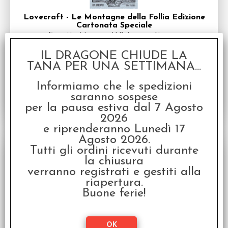
Lovecraft - Le Montagne della Follia Edizione
Cartonata Speciale
Fumetto Manga - H.P. Lovecraft
Disponibilità:
DISPONIBILE
IL DRAGONE CHIUDE LA
€
24,00
TANA PER UNA SETTIMANA...
€ 30,00
Prezzo:
Informiamo che le spedizioni
saranno sospese
per la pausa estiva dal 7 Agosto
2026
e riprenderanno Lunedì 17
Agosto 2026.
SCONTO 20%
Tutti gli ordini ricevuti durante
la chiusura
verranno registrati e gestiti alla
riapertura.
Buone ferie!
Lovecraft - Le Montagne della Follia (Collector
Box 4 Volumi)