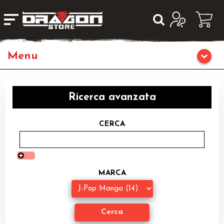
Giochi da Tavolo
Ricerca avanzata
Giochi di Ruolo
CERCA
Librigame
Editoria
MARCA
Giochi di Carte Collezionabili
Miniature