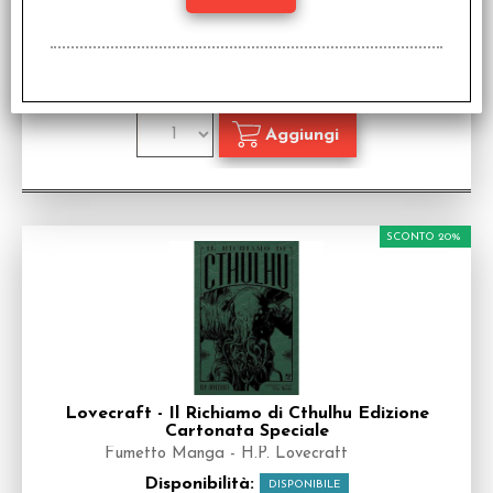
Fumetto Manga - H.P. Lovecraft
Disponibilità:
NON DISPONIBILE
€
22,08
€ 27,60
Prezzo:
SCONTO 20%
Lovecraft - Il Richiamo di Cthulhu Edizione
Cartonata Speciale
Fumetto Manga - H.P. Lovecraft
Disponibilità:
DISPONIBILE