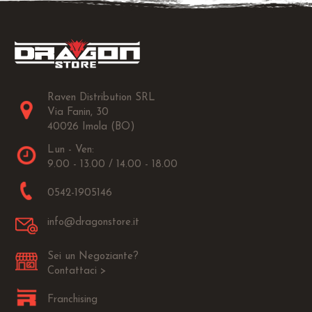
Raven Distribution SRL
Via Fanin, 30
40026 Imola (BO)
Lun - Ven:
9.00 - 13.00 / 14.00 - 18.00
0542-1905146
info@dragonstore.it
Sei un Negoziante?
Contattaci >
Franchising