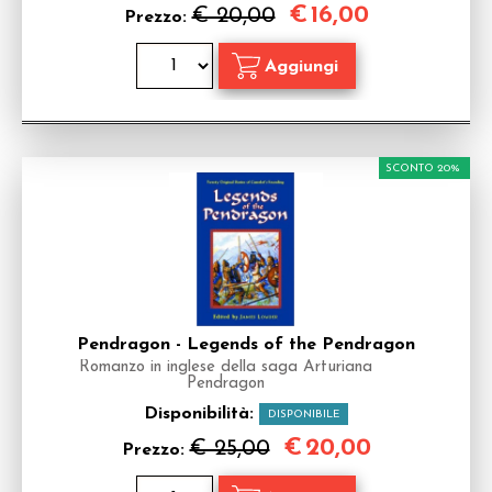
€
16,00
€ 20,00
Prezzo:
SCONTO 20%
Pendragon - Legends of the Pendragon
Romanzo in inglese della saga Arturiana
Pendragon
Disponibilità:
DISPONIBILE
€
20,00
€ 25,00
Prezzo: