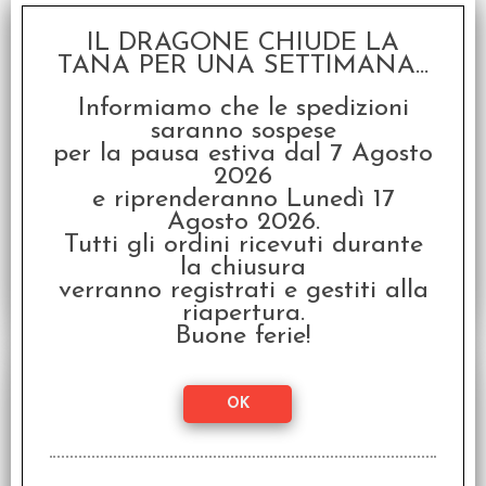
IL DRAGONE CHIUDE LA
TANA PER UNA SETTIMANA...
Informiamo che le spedizioni
Pendragon - The Life of Sir Aglovale de Galis
saranno sospese
Romanzo in inglese della saga Arturiana
Pendragon
per la pausa estiva dal 7 Agosto
2026
Disponibilità:
DISPONIBILE
e riprenderanno Lunedì 17
€
12,00
€ 15,00
Prezzo:
Agosto 2026.
Tutti gli ordini ricevuti durante
la chiusura
verranno registrati e gestiti alla
riapertura.
Buone ferie!
SCONTO 20%