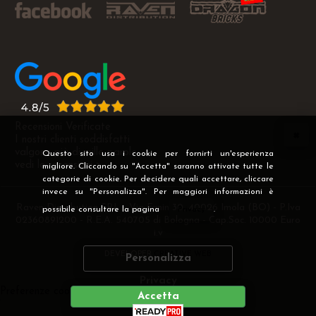
Recensioni Verificate
I nostri clienti soddisfatti
valgono più di mille parole
Questo sito usa i cookie per fornirti un'esperienza
vedi le recensioni >
migliore. Cliccando su "Accetta" saranno attivate tutte le
categorie di cookie. Per decidere quali accettare, cliccare
invece su "Personalizza". Per maggiori informazioni è
Raven Distribution SRL - Via Fanin 30, 40026 Imola (BO) - P.Iva
possibile consultare la pagina
Privacy
.
02360891200 - R.E.A. 540705 di Bologna - Cap.Soc. 10000 Euro
i.v
DEVELOPER
CREATIVE WEB
Personalizza
Privacy
Preferenze cookie
Accetta