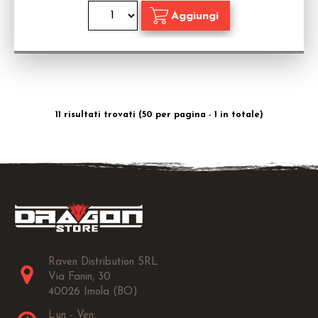
11 risultati trovati (50 per pagina - 1 in totale)
Raven Distribution SRL
Via Fanin, 30
40026 Imola (BO)
Lun - Ven: