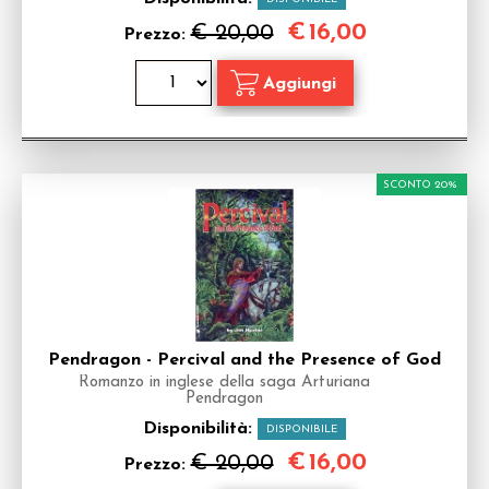
€
16,00
€ 20,00
Prezzo:
SCONTO 20%
Pendragon - Percival and the Presence of God
Romanzo in inglese della saga Arturiana
Pendragon
Disponibilità:
DISPONIBILE
€
16,00
€ 20,00
Prezzo: