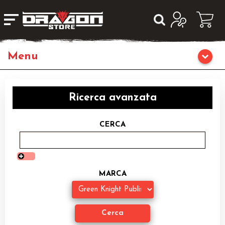
Giochi da Tavolo
Ricerca avanzata
Giochi di Ruolo
CERCA
Librigame
Fumetti & Romanzi
MARCA
Giochi di Carte Collezionabili
Miniature