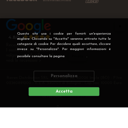
Questo sito usa i cookie per fornirti un'esperienza
migliore. Cliccando su "Accetta" saranno attivate tutte le
categorie di cookie. Per decidere quali accettare, cliccare
Recensioni Verificate
invece su "Personalizza". Per maggiori informazioni è
I nostri clienti soddisfatti
valgono più di mille parole
possibile consultare la pagina
Privacy
.
vedi le recensioni >
Personalizza
Raven Distribution SRL - Via Fanin 30, 40026 Imola (BO) - P.Iva
02360891200 - R.E.A. 540705 di Bologna - Cap.Soc. 10000 Euro
i.v
Accetta
DEVELOPER
CREATIVE WEB
Privacy
Preferenze cookie