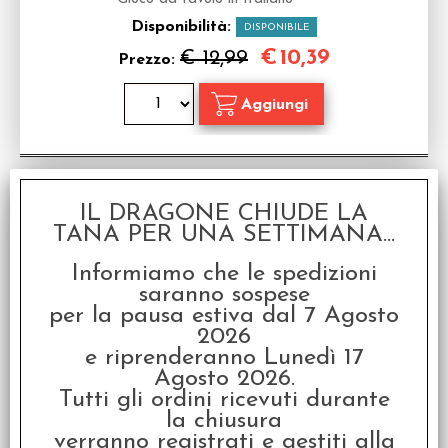
Disponibilità:
DISPONIBILE
€
10,39
€ 12,99
Prezzo:
SCONTO 20%
IL DRAGONE CHIUDE LA
TANA PER UNA SETTIMANA...
Informiamo che le spedizioni
saranno sospese
per la pausa estiva dal 7 Agosto
2026
e riprenderanno Lunedì 17
Ninja Master - Italiano
Agosto 2026.
Gioco da tavolo in Italiano
Tutti gli ordini ricevuti durante
Disponibilità:
DISPONIBILE
la chiusura
€
15,99
€ 19,99
verranno registrati e gestiti alla
Prezzo: