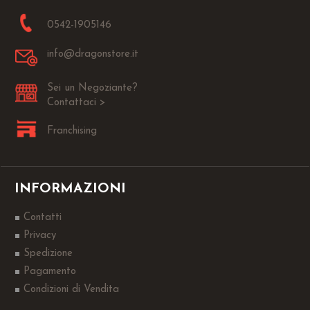
0542-1905146
info@dragonstore.it
Sei un Negoziante?
Contattaci >
Franchising
INFORMAZIONI
Contatti
Privacy
Spedizione
Pagamento
Condizioni di Vendita