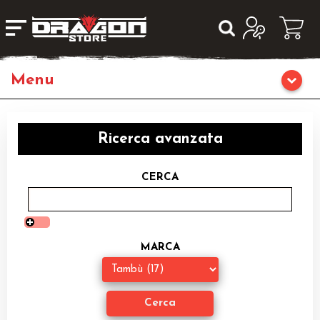
Giochi da Tavolo
Ricerca avanzata
Giochi di Ruolo
CERCA
Librigame
Editoria
MARCA
Giochi di Carte Collezionabili
Miniature