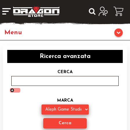
Giochi da Tavolo
Ricerca avanzata
Giochi di Ruolo
CERCA
Librigame
Fumetti & Romanzi
MARCA
Giochi di Carte Collezionabili
Miniature