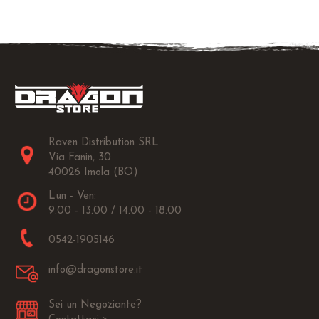
Raven Distribution SRL
Via Fanin, 30
40026 Imola (BO)
Lun - Ven:
9.00 - 13.00 / 14.00 - 18.00
0542-1905146
info@dragonstore.it
Sei un Negoziante?