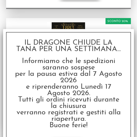
SCONTO 20%
IL DRAGONE CHIUDE LA
TANA PER UNA SETTIMANA...
Informiamo che le spedizioni
saranno sospese
1883 - Italiano
per la pausa estiva dal 7 Agosto
Gioco da tavolo in Inglese + Regolamento
2026
Scaricabile in Italiano
e riprenderanno Lunedì 17
Disponibilità:
NON DISPONIBILE
Agosto 2026.
€
68,00
Tutti gli ordini ricevuti durante
€ 85,00
Prezzo:
la chiusura
verranno registrati e gestiti alla
riapertura.
Buone ferie!