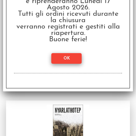
e riprenderanno Lunedì 17
Agosto 2026.
Tutti gli ordini ricevuti durante
la chiusura
verranno registrati e gestiti alla
riapertura.
Fairy Tales - Italiano
Buone ferie!
Fumetto Italiano
Disponibilità:
DISPONIBILE
€
19,90
Prezzo: