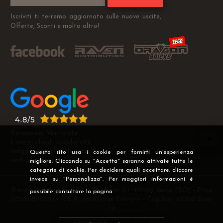
Iscriviti ti terremo aggiornato sulle nuove uscite,
Offerte, Sconti e molto altro!
Recensioni Verificate
I nostri clienti soddisfatti
valgono più di mille parole
Questo sito usa i cookie per fornirti un'esperienza
vedi le recensioni >
migliore. Cliccando su "Accetta" saranno attivate tutte le
categorie di cookie. Per decidere quali accettare, cliccare
invece su "Personalizza". Per maggiori informazioni è
Raven Distribution SRL - Via Fanin 30, 40026 Imola (BO) - P.Iva
possibile consultare la pagina
Privacy
.
02360891200 - R.E.A. 540705 di Bologna - Cap.Soc. 10000 Euro
i.v