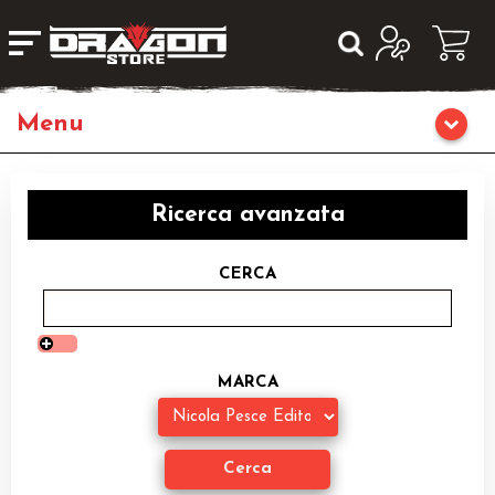
Giochi da Tavolo
Ricerca avanzata
Giochi di Ruolo
CERCA
Librigame
Editoria
MARCA
Giochi di Carte Collezionabili
Miniature