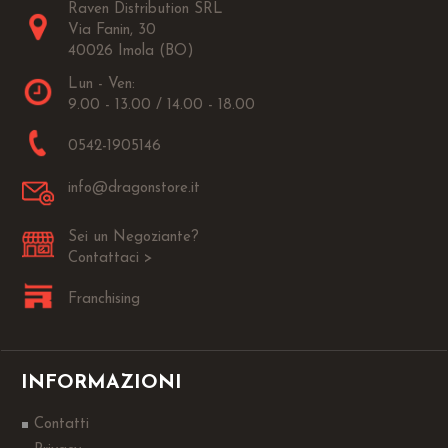
Raven Distribution SRL
Via Fanin, 30
40026 Imola (BO)
Lun - Ven:
9.00 - 13.00 / 14.00 - 18.00
0542-1905146
info@dragonstore.it
Sei un Negoziante?
Contattaci >
Franchising
INFORMAZIONI
Contatti