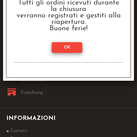
Tutti gli ordini ricevuti durante
Raven Distribution SRL
la chiusura
Via Fanin, 30
verranno registrati e gestiti alla
40026 Imola (BO)
riapertura.
Buone ferie!
Lun - Ven:
9.00 - 13.00 / 14.00 - 18.00
0542-1905146
info@dragonstore.it
Sei un Negoziante?
Contattaci >
Franchising
INFORMAZIONI
Contatti