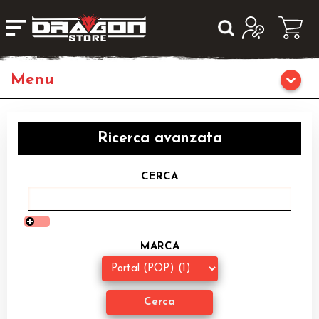
Giochi da Tavolo
Ricerca avanzata
Giochi di Ruolo
CERCA
Librigame
Editoria
MARCA
Giochi di Carte Collezionabili
Miniature