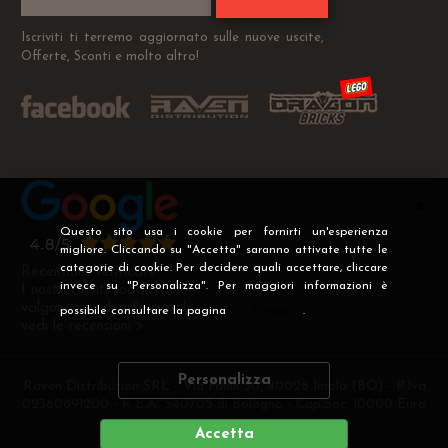
Iscriviti ti terremo aggiornato sulle nuove uscite,
Offerte, Sconti e molto altro!
Questo sito usa i cookie per fornirti un'esperienza
migliore. Cliccando su "Accetta" saranno attivate tutte le
categorie di cookie. Per decidere quali accettare, cliccare
Recensioni Verificate
invece su "Personalizza". Per maggiori informazioni è
I nostri clienti soddisfatti
valgono più di mille parole
possibile consultare la pagina
Privacy
.
vedi le recensioni >
Personalizza
Raven Distribution SRL - Via Fanin 30, 40026 Imola (BO) - P.Iva
02360891200 - R.E.A. 540705 di Bologna - Cap.Soc. 10000 Euro
i.v
Accetta