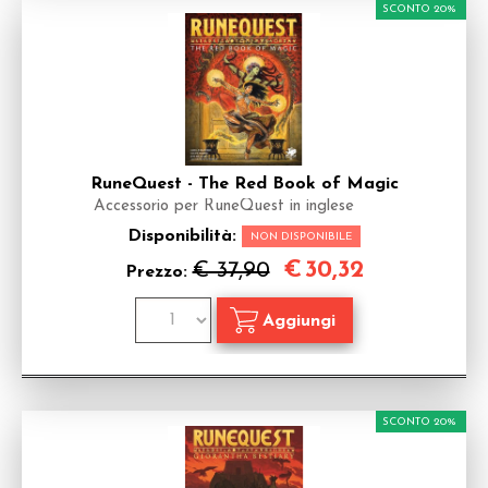
SCONTO 20%
RuneQuest - The Red Book of Magic
Accessorio per RuneQuest in inglese
Disponibilità:
NON DISPONIBILE
€
30,32
€ 37,90
Prezzo:
SCONTO 20%