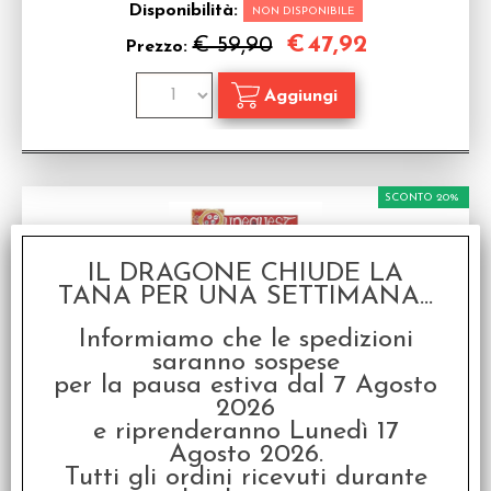
Disponibilità:
NON DISPONIBILE
€
47,92
€ 59,90
Prezzo:
SCONTO 20%
IL DRAGONE CHIUDE LA
TANA PER UNA SETTIMANA...
Informiamo che le spedizioni
saranno sospese
RuneQuest - Classic
per la pausa estiva dal 7 Agosto
Manuale Base per RuneQuest in inglese
2026
Disponibilità:
e riprenderanno Lunedì 17
NON DISPONIBILE
Agosto 2026.
€
27,92
€ 34,90
Prezzo:
Tutti gli ordini ricevuti durante