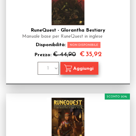
RuneQuest - Glorantha Bestiary
Manuale base per RuneQuest in inglese
Disponibilità:
NON DISPONIBILE
€
35,92
€ 44,90
Prezzo:
SCONTO 20%