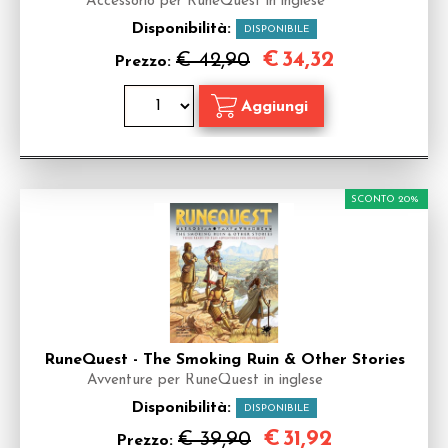
Accessorio per RuneQuest in inglese
Disponibilità:
DISPONIBILE
€
34,32
€ 42,90
Prezzo:
SCONTO 20%
RuneQuest - The Smoking Ruin & Other Stories
Avventure per RuneQuest in inglese
Disponibilità:
DISPONIBILE
€
31,92
€ 39,90
Prezzo: