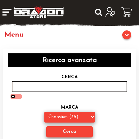
Giochi da Tavolo
Ricerca avanzata
Giochi di Ruolo
CERCA
Librigame
Editoria
MARCA
Giochi di Carte Collezionabili
Miniature