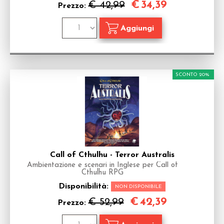
€
34,39
€ 42,99
Prezzo:
SCONTO 20%
Call of Cthulhu - Terror Australis
Ambientazione e scenari in Inglese per Call of
Cthulhu RPG
Disponibilità:
NON DISPONIBILE
€
42,39
€ 52,99
Prezzo: