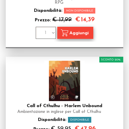
RPG
Disponibilità:
NON DISPONIBILE
€
14,39
€ 17,99
Prezzo:
SCONTO 20%
Call of Cthulhu - Harlem Unbound
Ambientazione in inglese per Call of Cthulhu
Disponibilità:
DISPONIBILE
€
47,96
€ 59,95