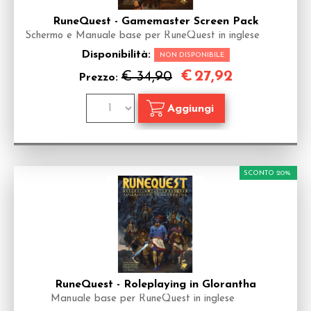
RuneQuest - Gamemaster Screen Pack
Schermo e Manuale base per RuneQuest in inglese
Disponibilità:
NON DISPONIBILE
€
27,92
€ 34,90
Prezzo:
SCONTO 20%
RuneQuest - Roleplaying in Glorantha
Manuale base per RuneQuest in inglese