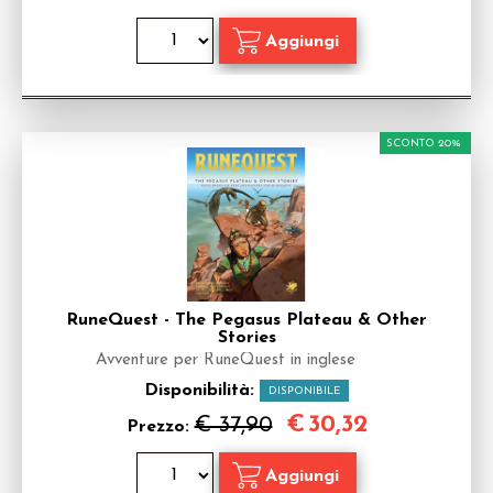
SCONTO 20%
RuneQuest - The Pegasus Plateau & Other
Stories
Avventure per RuneQuest in inglese
Disponibilità:
DISPONIBILE
€
30,32
€ 37,90
Prezzo: