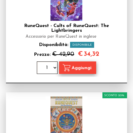
RuneQuest - Cults of RuneQuest: The
Lightbringers
Accessorio per RuneQuest in inglese
Disponibilità:
DISPONIBILE
€
34,32
€ 42,90
Prezzo:
SCONTO 20%