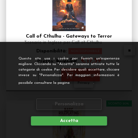
Call of Cthulhu - Gateways to Terror
Scenario in Inglese per Call of Cthulhu
Disponibilità:
NON DISPONIBILE
Questo sito usa i cookie per fornirti un'esperienza
€
17,59
€ 21,99
Prezzo:
migliore. Cliccando su "Accetta" saranno attivate tutte le
categorie di cookie. Per decidere quali accettare, cliccare
invece su "Personalizza". Per maggiori informazioni è
possibile consultare la pagina
Privacy
.
Personalizza
SCONTO 20%
Accetta