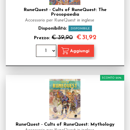
RuneQuest - Cults of RuneQuest: The
Prosopaedia
Accessorio per RuneQuest in inglese
Disponibilità:
DISPONIBILE
€
31,92
€ 39,90
Prezzo:
SCONTO 20%
RuneQuest - Cults of RuneQuest: Mythology