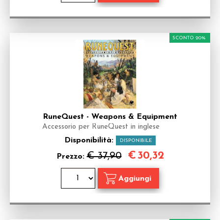
SCONTO 20%
RuneQuest - Weapons & Equipment
Accessorio per RuneQuest in inglese
Disponibilità:
DISPONIBILE
€
30,32
€ 37,90
Prezzo: