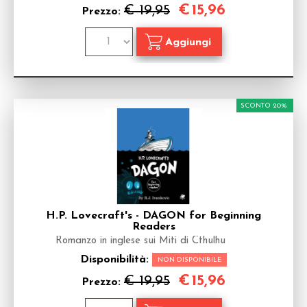
€
15,96
€ 19,95
Prezzo:
SCONTO 20%
H.P. Lovecraft's - DAGON for Beginning
Readers
Romanzo in inglese sui Miti di Cthulhu
Disponibilità:
NON DISPONIBILE
€
15,96
€ 19,95
Prezzo: