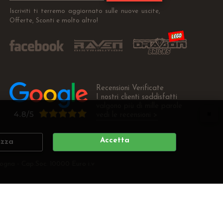
Iscriviti ti terremo aggiornato sulle nuove uscite,
Offerte, Sconti e molto altro!
Recensioni Verificate
I nostri clienti soddisfatti
valgono più di mille parole
vedi le recensioni >
Accetta
izza
ogna - Cap.Soc. 10000 Euro i.v