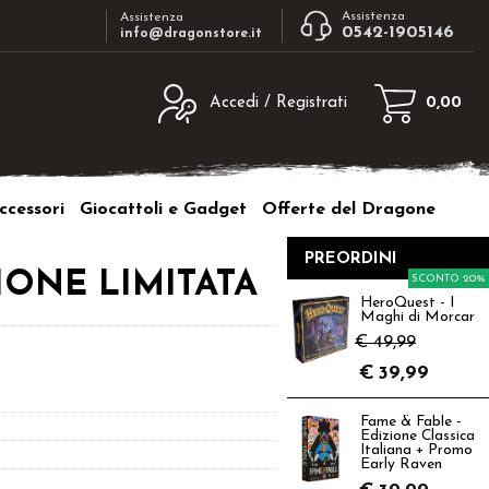
Assistenza
Assistenza
0542-1905146
info@dragonstore.it
Accedi / Registrati
0,00
egistrato
Sono un nuovo cliente
ne inserisci il nome
Se non sei ancora registrato sul nostro
ccessori
Giocattoli e Gadget
Offerte del Dragone
d e poi clicca sul
sito clicca sul pulsante "Registrati"
"Accedi"
PREORDINI
tente:
IZIONE LIMITATA
SCONTO 20%
HeroQuest - I
Maghi di Morcar
ord:
€ 49,99
€
39,99
Fame & Fable -
Edizione Classica
a password?
Italiana + Promo
Early Raven