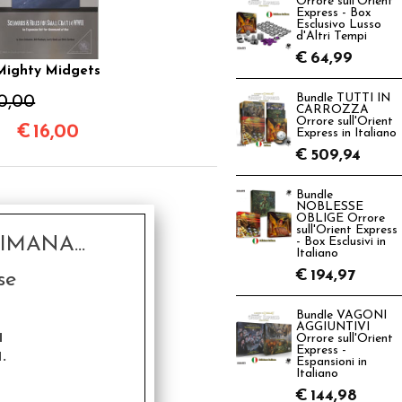
Orrore sull'Orient
Express - Box
Esclusivo Lusso
d'Altri Tempi
€
64,99
Mighty Midgets
0,00
Bundle TUTTI IN
CARROZZA
Orrore sull'Orient
€
16,00
Express in Italiano
€
509,94
Bundle
NOBLESSE
OBLIGE Orrore
sull'Orient Express
MANA...
- Box Esclusivi in
Italiano
€
194,97
se
Bundle VAGONI
AGGIUNTIVI
a
Orrore sull'Orient
.
Express -
Espansioni in
Italiano
€
144,98