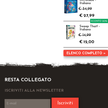
Octocube -
Italiano
€ 34,99
€
27,99
SCONTO 20%
Sweep That! -
Italiano
€ 14,99
€
12,00
ELENCO COMPLETO »
RESTA COLLEGATO
ISCRIVITI ALLA NEWSLETTER
Iscriviti