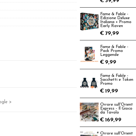
€
39,99
Fame & Fable -
Edizione Deluxe
Italiana + Promo
Early Raven
€
79,99
Fame & Fable -
Pack Promo
Leggende
€
9,99
Fame & Fable -
Sacchetti e Token
Promo
€
19,99
ogle >
Orrore sull'Orient
Express - Il Gioco
da Tavolo
€
169,99
Orrore sull'Orient