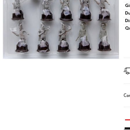
Gi
Du
Di
Qu
Con