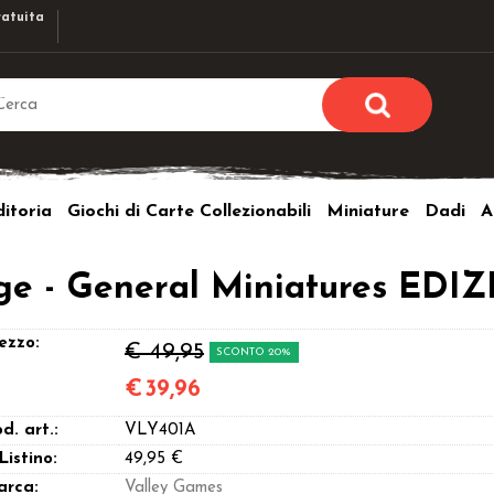
atuita
Sono già r
Per completare l'ordi
itoria
Giochi di Carte Collezionabili
Miniature
Dadi
A
utente e la passwor
pulsante 
Nome u
ge - General Miniatures ED
Passw
ezzo:
€ 49,95
SCONTO 20%
€
39,96
d. art.:
VLY401A
Hai perso l
 Listino:
49,95 €
arca:
Valley Games