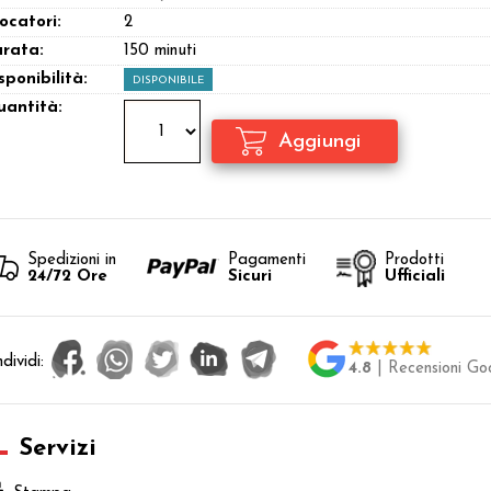
ocatori:
2
rata:
150 minuti
sponibilità:
DISPONIBILE
antità:
Spedizioni in
Pagamenti
Prodotti
24/72 Ore
Sicuri
Ufficiali
dividi:
4.8
| Recensioni Go
Servizi