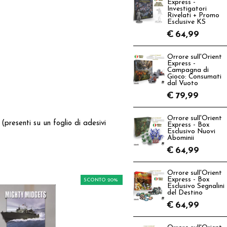
Express -
Investigatori
Rivelati + Promo
Esclusive KS
€
64,99
Orrore sull'Orient
Express -
Campagna di
Gioco: Consumati
dal Vuoto
€
79,99
Orrore sull'Orient
(presenti su un foglio di adesivi
Express - Box
Esclusivo Nuovi
Abominii
€
64,99
Orrore sull'Orient
Express - Box
SCONTO 20%
Esclusivo Segnalini
del Destino
€
64,99