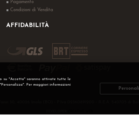
Pagamento
Condizioni di Vendita
AFFIDABILITÀ
do su "Accetta" saranno attivate tutte le
 "Personalizza". Per maggiori informazioni
Personal
Fanin 30, 40026 Imola (BO) - P.Iva 02360891200 - R.E.A. 540705 di Bol
DEVELOPER
CREATIVE WEB
Privacy