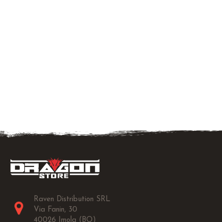
Raven Distribution SRL
Via Fanin, 30
40026 Imola (BO)