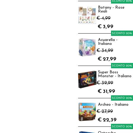
SCONTO 20%
Botany - Rose
Reali
€ 4,99
€
3,99
SCONTO 20%
Acuarella -
Italiano
€ 34,99
€
27,99
SCONTO 20%
Super Boss
Monster - Italiano
€ 39,99
€
31,99
SCONTO 20%
Archeo - Italiano
€ 27,99
€
22,39
SCONTO 20%