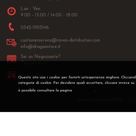
Lun - Ven:
9.00 - 13.00 / 14.00 - 18.00
0542-1905146
customerservice@raven-distribution.com
info@dragonstore.it
Sei un Negoziante?
Contattaci >
Franchising
Questo sito usa i cookie per fornirti un'esperienza migliore. Cliccan
categorie di cookie. Per decidere quali accettare, cliccare invece su
è possibile consultare la pagina
Privacy
.
Raven Distribution SRL - Via 
Preferenze cookie