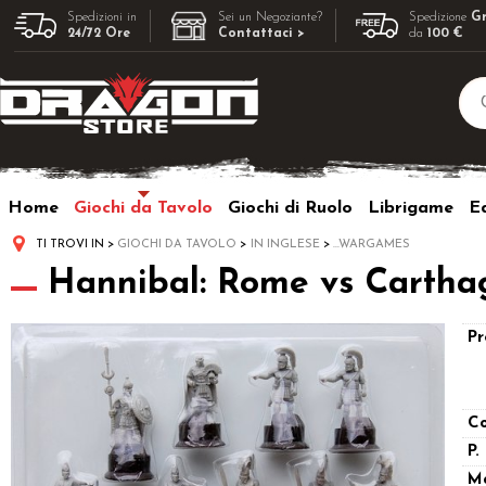
Spedizioni in
Sei un Negoziante?
Spedizione
Gr
24/72 Ore
Contattaci >
da
100 €
Home
Giochi da Tavolo
Giochi di Ruolo
Librigame
Ed
TI TROVI IN
GIOCHI DA TAVOLO
IN INGLESE
...WARGAMES
Hannibal: Rome vs Cartha
Pr
Co
P.
M