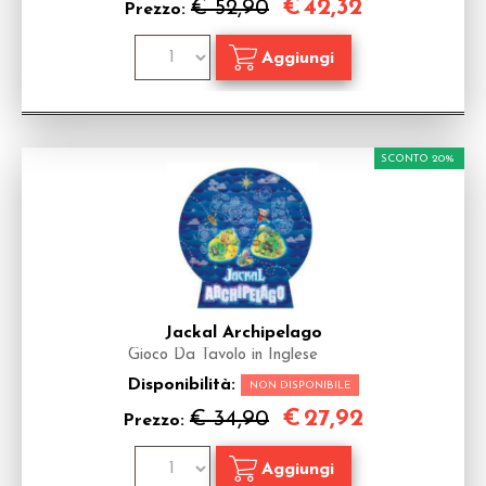
€
42,32
€ 52,90
Prezzo:
SCONTO 20%
Jackal Archipelago
Gioco Da Tavolo in Inglese
Disponibilità:
NON DISPONIBILE
€
27,92
€ 34,90
Prezzo: