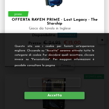
OFFERTA RAVEN PRIME - Lost Legacy - The
Starship
Gioco da tavolo in Inglese
Disponibilità:
DISPONIBILE
€
15,00
€ 24,95
Prezzo:
Questo sito usa i cookie per fornirti un'esperienza
migliore. Cliccando su "Accetta" saranno attivate tutte le
categorie di cookie. Per decidere quali accettare, cliccare
invece su "Personalizza". Per maggiori informazioni è
possibile consultare la pagina
Privacy
.
SCONTO 20%
Personalizza
Accetta