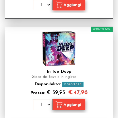
SCONTO 20%
In Too Deep
Gioco da tavolo in inglese
Disponibilità:
DISPONIBILE
€
47,96
€ 59,95
Prezzo: