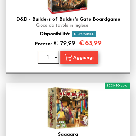
D&D - Builders of Baldur's Gate Boardgame
Gioco da tavolo in Inglese
Disponibilità:
DISPONIBILE
€
63,99
€ 79,99
Prezzo:
SCONTO 20%
Saqqara