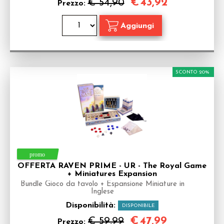
€
43,92
€ 54,90
Prezzo:
SCONTO 20%
OFFERTA RAVEN PRIME - UR - The Royal Game
+ Miniatures Expansion
Bundle Gioco da tavolo + Espansione Miniature in
Inglese
Disponibilità:
DISPONIBILE
€
47,99
€ 59,99
Prezzo: