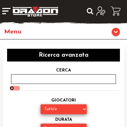
Home
Ricerca avanzata
Giochi di Ruolo
CERCA
Librigame
Editoria
GIOCATORI
Giochi di Carte Collezionabili
Miniature
DURATA