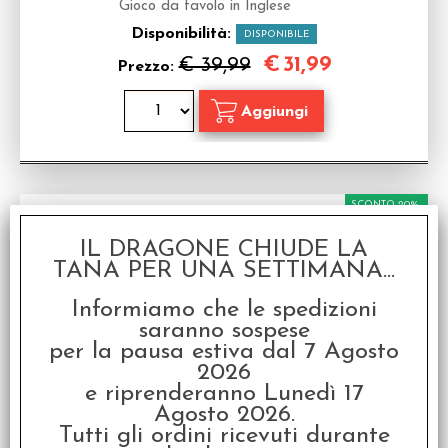
Gioco da tavolo in Inglese
Disponibilità:
DISPONIBILE
€
31,99
€ 39,99
Prezzo:
SCONTO 20%
IL DRAGONE CHIUDE LA
TANA PER UNA SETTIMANA...
Informiamo che le spedizioni
saranno sospese
per la pausa estiva dal 7 Agosto
Merlin
2026
Gioco da tavolo in inglese
e riprenderanno Lunedì 17
Agosto 2026.
Disponibilità:
NON DISPONIBILE
Tutti gli ordini ricevuti durante
€
39,96
€ 49,95
Prezzo: