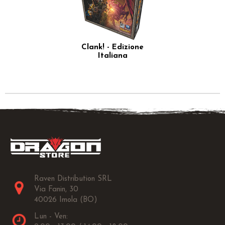
Clank! - Edizione
Italiana
Raven Distribution SRL
Via Fanin, 30
40026 Imola (BO)
Lun - Ven: