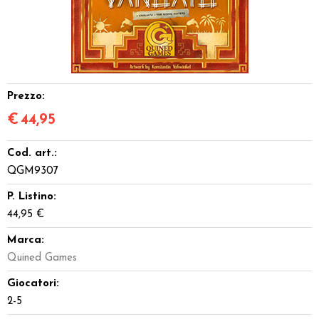
Dadi
Accessori
Giocattoli e Gadget
Prezzo:
€
44,95
Offerte del Dragone
Cod. art.:
QGM9307
P. Listino:
44,95 €
Marca:
Quined Games
Giocatori:
2-5