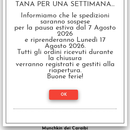
TANA PER UNA SETTIMANA...
Informiamo che le spedizioni
saranno sospese
per la pausa estiva dal 7 Agosto
2026
e riprenderanno Lunedì 17
Agosto 2026.
Apokalypsis - Italiano
Tutti gli ordini ricevuti durante
la chiusura
€
25,00
verranno registrati e gestiti alla
riapertura.
Buone ferie!
Munchkin dei Caraibi