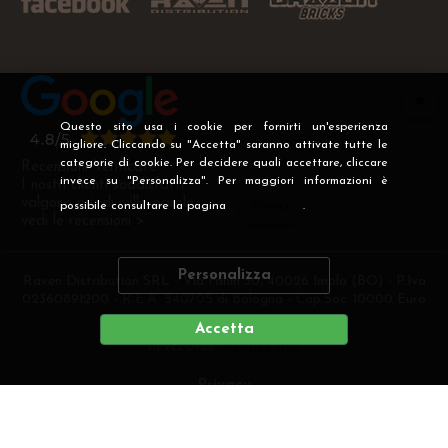
Questo sito usa i cookie per fornirti un'esperienza
migliore. Cliccando su "Accetta" saranno attivate tutte le
categorie di cookie. Per decidere quali accettare, cliccare
Recensioni Verificate
invece su "Personalizza". Per maggiori informazioni è
I nostri clienti soddisfatti
valgono più di mille parole
possibile consultare la pagina
Privacy
.
vedi le recensioni >
Personalizza
Raven Distribution SRL - Via Fanin 30, 40026 Imola (BO) - P.Iva
02360891200 - R.E.A. 540705 di Bologna - Cap.Soc. 10000 Euro
i.v
Accetta
DEVELOPER
CREATIVE WEB
Privacy
Preferenze cookie