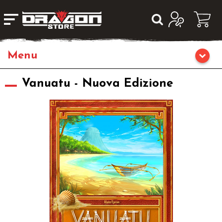
Home
Vanuatu - Nuova Edizione
Giochi di Ruolo
Librigame
Editoria
Giochi di Carte Collezionabili
Miniature