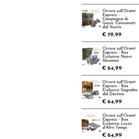
Orrore sull'Orient
Express -
Campagna di
Gioco: Consumati
dal Vuoto
€
79,99
Orrore sull'Orient
Express - Box
Esclusivo Nuovi
Abominii
€
64,99
Orrore sull'Orient
Express - Box
Esclusivo Segnalini
del Destino
€
64,99
Orrore sull'Orient
Express - Box
Esclusivo Lusso
d'Altri Tempi
€
64,99