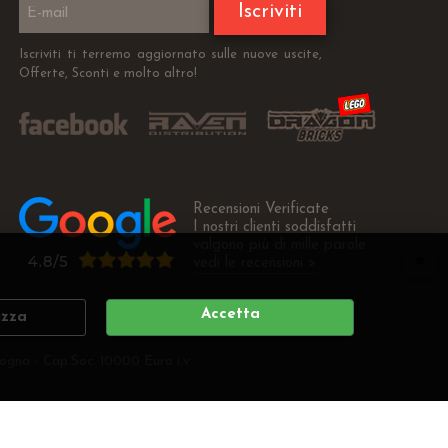
Iscriviti
Iscriviti ti terremo aggiornato sulle nuove uscite,
Offerte, Sconti e molto altro!
Recensioni Verificate
I nostri clienti soddisfatti
valgono più di mille parole
vedi le recensioni >
Accetta
izza
ogna - Cap.Soc. 10000 Euro i.v