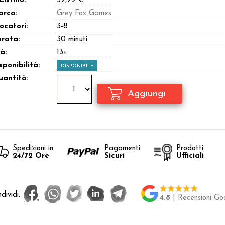
 Listino:
39,99 €
arca:
Grey Fox Games
ocatori:
3-8
rata:
30 minuti
à:
13+
sponibilità:
DISPONIBILE
antità:
Spedizioni in
Pagamenti
Prodotti
24/72 Ore
Sicuri
Ufficiali
dividi:
4.8
| Recensioni Go