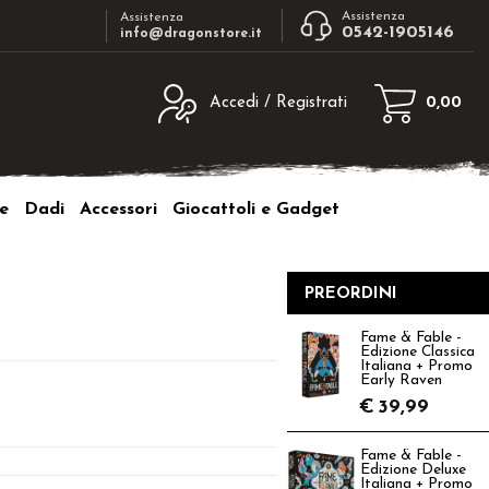
Assistenza
Assistenza
0542-1905146
info@dragonstore.it
Accedi / Registrati
0,00
egistrato
Sono un nuovo cliente
ne inserisci il nome
Se non sei ancora registrato sul nostro
e
Dadi
Accessori
Giocattoli e Gadget
d e poi clicca sul
sito clicca sul pulsante "Registrati"
"Accedi"
tente:
PREORDINI
ord:
Fame & Fable -
Edizione Classica
Italiana + Promo
Early Raven
€
39,99
a password?
Fame & Fable -
Edizione Deluxe
Italiana + Promo