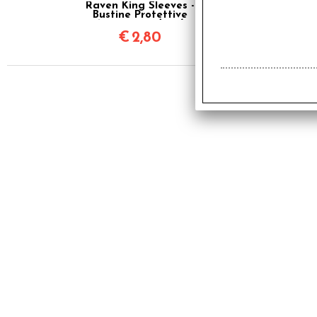
Raven King Sleeves -
Bustine Protettive
63,5x88 mm (100)
€
2,80