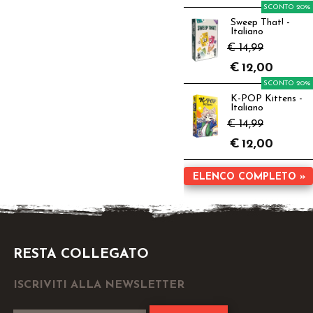
SCONTO 20%
Sweep That! -
Italiano
€ 14,99
€
12,00
SCONTO 20%
K-POP Kittens -
Italiano
€ 14,99
€
12,00
ELENCO COMPLETO »
RESTA COLLEGATO
ISCRIVITI ALLA NEWSLETTER