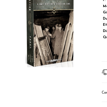
P.
M
Gi
Du
Et
Di
Qu
Con