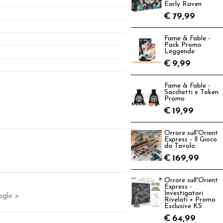
Early Raven
€
79,99
Fame & Fable -
Pack Promo
Leggende
€
9,99
Fame & Fable -
Sacchetti e Token
Promo
€
19,99
Orrore sull'Orient
Express - Il Gioco
da Tavolo
€
169,99
Orrore sull'Orient
Express -
Investigatori
ogle >
Rivelati + Promo
Esclusive KS
€
64,99