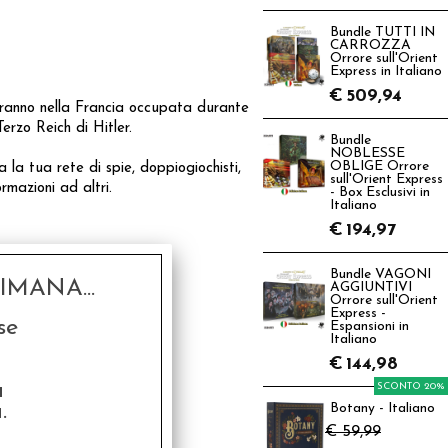
Bundle TUTTI IN
CARROZZA
Orrore sull'Orient
Express in Italiano
€
509,94
veranno nella Francia occupata durante
rzo Reich di Hitler.
Bundle
NOBLESSE
OBLIGE Orrore
a la tua rete di spie, doppiogiochisti,
sull'Orient Express
rmazioni ad altri.
- Box Esclusivi in
Italiano
€
194,97
Bundle VAGONI
MANA...
AGGIUNTIVI
Orrore sull'Orient
Express -
se
Espansioni in
Italiano
€
144,98
a
SCONTO 20%
.
Botany - Italiano
€ 59,99