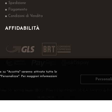
Spedizione
Pagamento
Condizioni di Vendita
AFFIDABILITÀ
do su "Accetta" saranno attivate tutte le
 "Personalizza". Per maggiori informazioni
Personal
Fanin 30, 40026 Imola (BO) - P.Iva 02360891200 - R.E.A. 540705 di Bol
DEVELOPER
CREATIVE WEB
Privacy