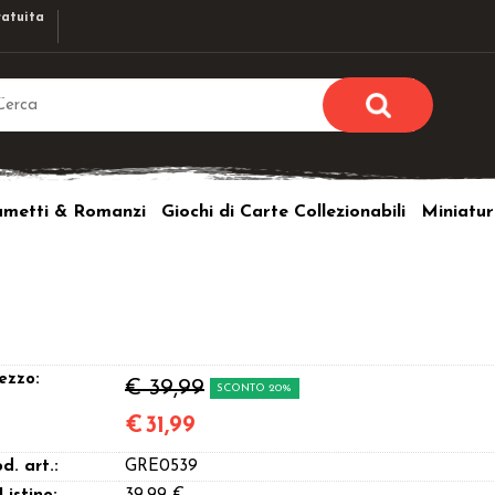
atuita
Sono già r
Per completare l'ordi
umetti & Romanzi
Giochi di Carte Collezionabili
Miniatur
utente e la passwor
pulsante 
Nome u
Passw
ezzo:
€ 39,99
SCONTO 20%
€
31,99
Hai perso l
d. art.:
GRE0539