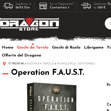
Spedizioni in
Sei un Negoziante?
Spedizione
Gr
24/72 Ore
Contattaci >
da
100 €
Home
Giochi da Tavolo
Giochi di Ruolo
Librigame
F
Offerte del Dragone
TI TROVI IN
GIOCHI DA TAVOLO
IN INGLESE
...GESTIONALI
Operation F.A.U.S.T.
Pr
Co