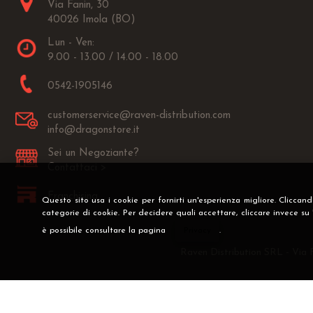
Via Fanin, 30
40026 Imola (BO)
Lun - Ven:
9.00 - 13.00 / 14.00 - 18.00
0542-1905146
customerservice@raven-distribution.com
info@dragonstore.it
Sei un Negoziante?
Contattaci >
Franchising
Questo sito usa i cookie per fornirti un'esperienza migliore. Cliccan
categorie di cookie. Per decidere quali accettare, cliccare invece su
è possibile consultare la pagina
Privacy
.
Raven Distribution SRL - Via 
Preferenze cookie