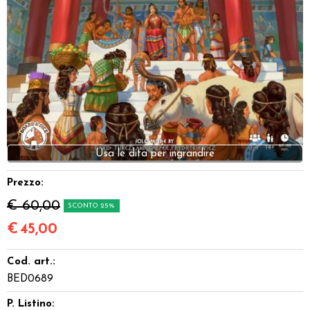
Dadi
Accessori
Giocattoli e Gadget
Offerte del Dragone
Usa le dita per ingrandire
Prezzo:
€ 60,00
SCONTO 25%
€
45,00
Cod. art.:
BED0689
P. Listino: