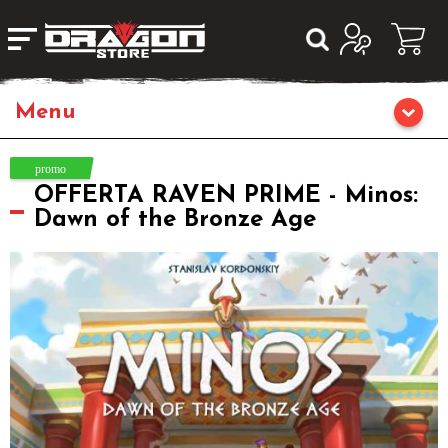
Giochi da Tavolo
OFFERTA RAVEN PRIME - Minos:
Giochi di Ruolo
Dawn of the Bronze Age
Librigame
Editoria
Giochi di Carte Collezionabili
Miniature