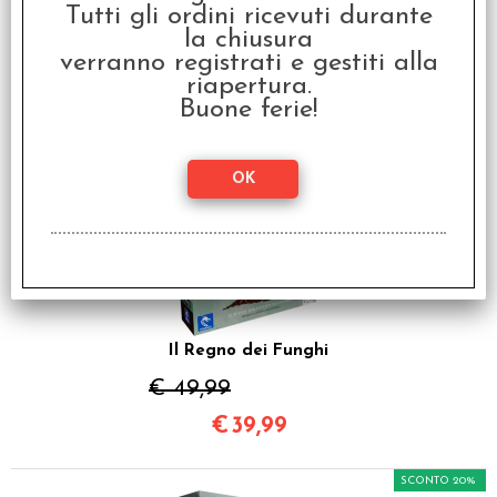
Tutti gli ordini ricevuti durante
la chiusura
I clienti che hanno acquistato questo
verranno registrati e gestiti alla
prodotto, hanno scelto anche questi
riapertura.
Buone ferie!
articoli
SCONTO 20%
Il Regno dei Funghi
€ 49,99
€
39,99
SCONTO 20%