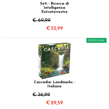
Seti - Ricerca di
Intelligenza
Extraterrestre
€ 69,99
€
55,99
SCONTO 20%
Cascadia: Landmarks -
Italiano
€ 36,99
€
29,59