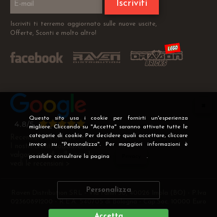
Iscriviti
Iscriviti ti terremo aggiornato sulle nuove uscite,
Offerte, Sconti e molto altro!
Questo sito usa i cookie per fornirti un'esperienza
migliore. Cliccando su "Accetta" saranno attivate tutte le
categorie di cookie. Per decidere quali accettare, cliccare
Recensioni Verificate
invece su "Personalizza". Per maggiori informazioni è
I nostri clienti soddisfatti
valgono più di mille parole
possibile consultare la pagina
Privacy
.
vedi le recensioni >
Personalizza
Raven Distribution SRL - Via Fanin 30, 40026 Imola (BO) - P.Iva
02360891200 - R.E.A. 540705 di Bologna - Cap.Soc. 10000 Euro
i.v
Accetta