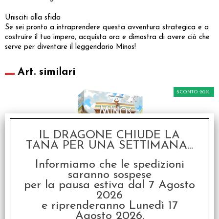
Unisciti alla sfida
Se sei pronto a intraprendere questa avventura strategica e a
costruire il tuo impero, acquista ora e dimostra di avere ciò che
serve per diventare il leggendario Minos!
Art. similari
SCONTO 20%
IL DRAGONE CHIUDE LA
TANA PER UNA SETTIMANA...
Informiamo che le spedizioni
Minos - L’Alba dell’Età
saranno sospese
del Bronzo
per la pausa estiva dal 7 Agosto
€ 61,99
2026
e riprenderanno Lunedì 17
€
49,59
Agosto 2026.