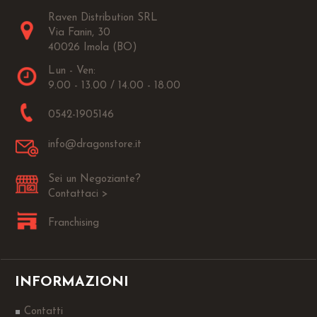
Raven Distribution SRL
Via Fanin, 30
40026 Imola (BO)
Lun - Ven:
9.00 - 13.00 / 14.00 - 18.00
0542-1905146
info@dragonstore.it
Sei un Negoziante?
Contattaci >
Franchising
INFORMAZIONI
Contatti