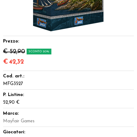
Dadi
Accessori
Giocattoli e Gadget
Prezzo:
€ 52,90
SCONTO 20%
Offerte del Dragone
€
42,32
Cod. art.:
MFG3527
P. Listino:
52,90 €
Marca:
Mayfair Games
Giocatori: