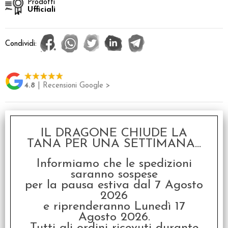
Prodotti
Ufficiali
Condividi:
4.8
| Recensioni Google >
Servizi
IL DRAGONE CHIUDE LA
TANA PER UNA SETTIMANA...
Stampa
Informiamo che le spedizioni
Avvisami quando l'articolo sarà disponibile
saranno sospese
per la pausa estiva dal 7 Agosto
Descrizione
2026
e riprenderanno Lunedì 17
Gioco da tavolo in inglese
Agosto 2026.