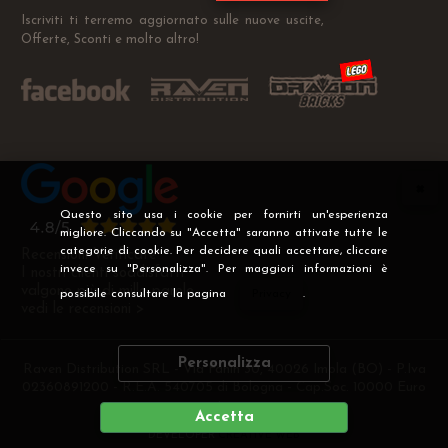
Iscriviti ti terremo aggiornato sulle nuove uscite,
Offerte, Sconti e molto altro!
Questo sito usa i cookie per fornirti un'esperienza
migliore. Cliccando su "Accetta" saranno attivate tutte le
categorie di cookie. Per decidere quali accettare, cliccare
Recensioni Verificate
invece su "Personalizza". Per maggiori informazioni è
I nostri clienti soddisfatti
valgono più di mille parole
possibile consultare la pagina
Privacy
.
vedi le recensioni >
Personalizza
Raven Distribution SRL - Via Fanin 30, 40026 Imola (BO) - P.Iva
02360891200 - R.E.A. 540705 di Bologna - Cap.Soc. 10000 Euro
i.v
Accetta
DEVELOPER
CREATIVE WEB