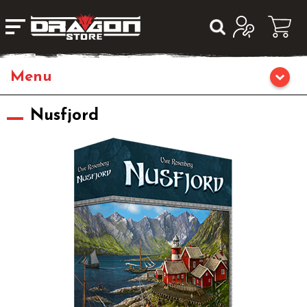
Home
Nusfjord
Giochi di Ruolo
Librigame
Editoria
Giochi di Carte Collezionabili
Miniature