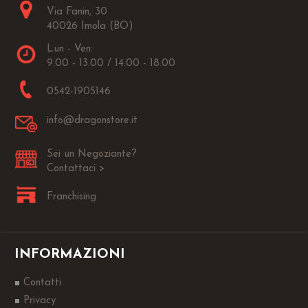
Via Fanin, 30
40026 Imola (BO)
Lun - Ven:
9.00 - 13.00 / 14.00 - 18.00
0542-1905146
info@dragonstore.it
Sei un Negoziante?
Contattaci >
Franchising
INFORMAZIONI
Contatti
Privacy