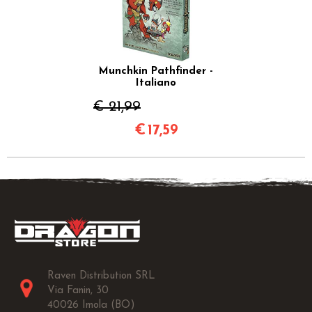
Munchkin Pathfinder -
Italiano
€ 21,99
€
17,59
Raven Distribution SRL
Via Fanin, 30
40026 Imola (BO)