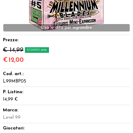
Dadi
Accessori
Usa le dita per ingrandire
Giocattoli e Gadget
Prezzo:
€ 14,99
SCONTO 20%
Offerte del Dragone
€
12,00
Cod. art.:
L99MBP05
P. Listino:
14,99 €
Marca:
Level 99
Giocatori: