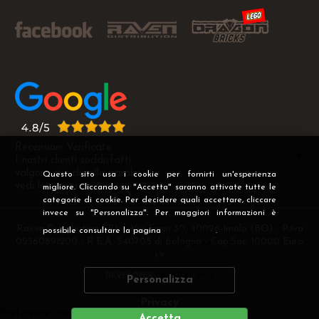
Recensioni Verificate
I nostri clienti soddisfatti
valgono più di mille parole
Questo sito usa i cookie per fornirti un'esperienza
vedi le recensioni >
migliore. Cliccando su "Accetta" saranno attivate tutte le
categorie di cookie. Per decidere quali accettare, cliccare
invece su "Personalizza". Per maggiori informazioni è
Raven Distribution SRL - Via Fanin 30, 40026 Imola (BO) - P.Iva
possibile consultare la pagina
Privacy
.
02360891200 - R.E.A. 540705 di Bologna - Cap.Soc. 10000 Euro
i.v
DEVELOPER
CREATIVE WEB
Personalizza
Privacy
Preferenze cookie
Accetta