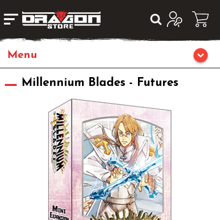
Home
Millennium Blades - Futures
Giochi di Ruolo
Librigame
Editoria
Giochi di Carte Collezionabili
Miniature