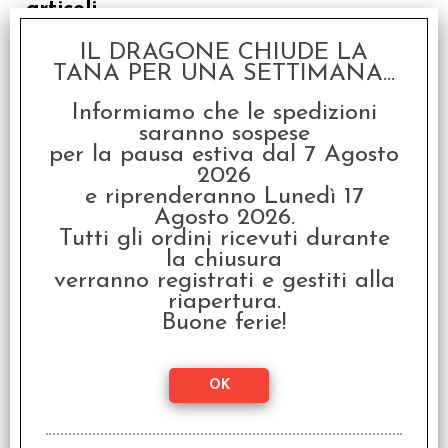
articoli
IL DRAGONE CHIUDE LA
SCONTO 20%
TANA PER UNA SETTIMANA...
Informiamo che le spedizioni
saranno sospese
per la pausa estiva dal 7 Agosto
2026
e riprenderanno Lunedì 17
Agosto 2026.
Millennium Blades -
Tutti gli ordini ricevuti durante
Fusion Chaos
la chiusura
€ 14,99
verranno registrati e gestiti alla
riapertura.
€
12,00
Buone ferie!
SCONTO 20%