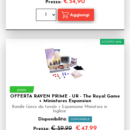
€
54,90
Prezzo:
SCONTO 20%
OFFERTA RAVEN PRIME - UR - The Royal Game
+ Miniatures Expansion
Bundle Gioco da tavolo + Espansione Miniature in
Inglese
Disponibilità:
DISPONIBILE
€
47,99
€ 59,99
Prezzo: