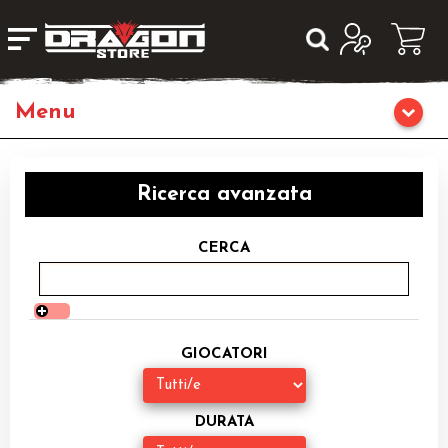
Home
Ricerca avanzata
Giochi di Ruolo
CERCA
Librigame
Editoria
GIOCATORI
Giochi di Carte Collezionabili
Miniature
DURATA