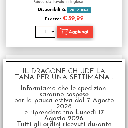
Gioco da tavolo in Inglese
Disponibilità:
DISPONIBILE
€
39,99
Prezzo:
IL DRAGONE CHIUDE LA
TANA PER UNA SETTIMANA...
Informiamo che le spedizioni
saranno sospese
per la pausa estiva dal 7 Agosto
Merlin
2026
Gioco da tavolo in inglese
e riprenderanno Lunedì 17
Agosto 2026.
Disponibilità:
NON DISPONIBILE
Tutti gli ordini ricevuti durante
€
49,95
Prezzo: