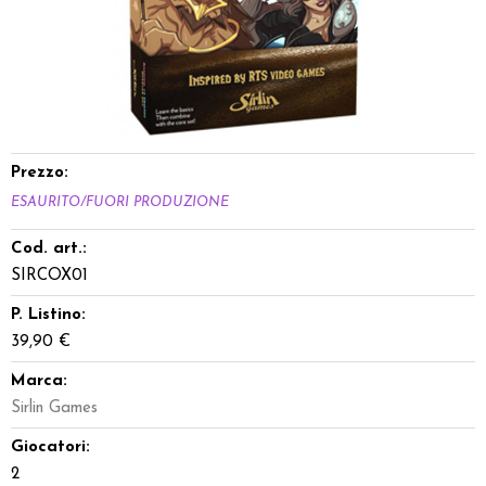
Dadi
Accessori
Giocattoli e Gadget
Prezzo:
Offerte del Dragone
ESAURITO/FUORI PRODUZIONE
Cod. art.:
SIRCOX01
P. Listino:
39,90 €
Marca:
Sirlin Games
Giocatori:
2