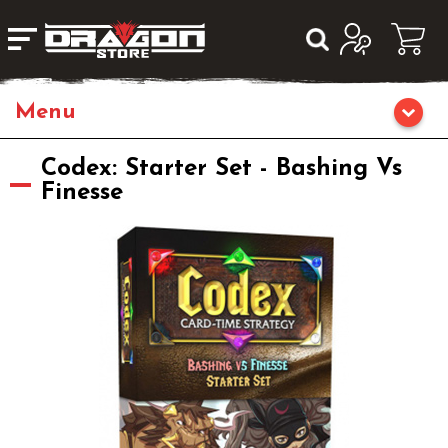
Home
Codex: Starter Set - Bashing Vs
Finesse
Giochi di Ruolo
Librigame
Fumetti & Romanzi
Giochi di Carte Collezionabili
Miniature