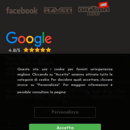
Recensioni Verificate
I nostri clienti soddisfatti
valgono più di mille parole
Questo sito usa i cookie per fornirti un'esperienza
vedi le recensioni >
migliore. Cliccando su "Accetta" saranno attivate tutte le
categorie di cookie. Per decidere quali accettare, cliccare
invece su "Personalizza". Per maggiori informazioni è
Raven Distribution SRL - Via Fanin 30, 40026 Imola (BO) - P.Iva
possibile consultare la pagina
Privacy
.
02360891200 - R.E.A. 540705 di Bologna - Cap.Soc. 10000 Euro
i.v
DEVELOPER
CREATIVE WEB
Personalizza
Privacy
Preferenze cookie
Accetta