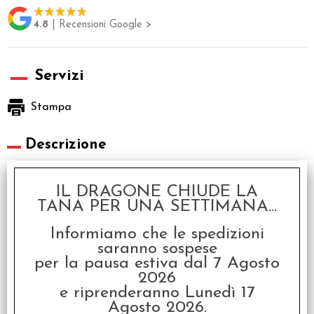
4.8
| Recensioni Google >
Servizi
Stampa
Descrizione
Gioco da Tavolo in Inglese
IL DRAGONE CHIUDE LA
TANA PER UNA SETTIMANA...
Codex è un gioco di carte personalizzabile, non collezionabile
Informiamo che le spedizioni
creato dalla mente di David Sirlin e basato su sistemi videoludici
saranno sospese
quali Starcraft e Warcraft.
per la pausa estiva dal 7 Agosto
I giocatori costruiscono il loro mazzo di gioco durante la partita,
2026
prelevandole dal proprio 'Codex', ossia un raccoglitore con le
e riprenderanno Lunedì 17
carte a disposizione (in questo Starter Set non è presente
Agosto 2026.
fisicamente). Pian piano che l'economia di gioco prende vita