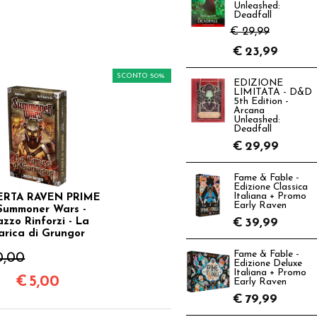
Unleashed:
Deadfall
€ 29,99
€
23,99
SCONTO 50%
EDIZIONE
LIMITATA - D&D
5th Edition -
Arcana
Unleashed:
Deadfall
€
29,99
Fame & Fable -
Edizione Classica
Italiana + Promo
ERTA RAVEN PRIME
Early Raven
 Summoner Wars -
zzo Rinforzi - La
€
39,99
arica di Grungor
Fame & Fable -
0,00
Edizione Deluxe
Italiana + Promo
€
5,00
Early Raven
€
79,99