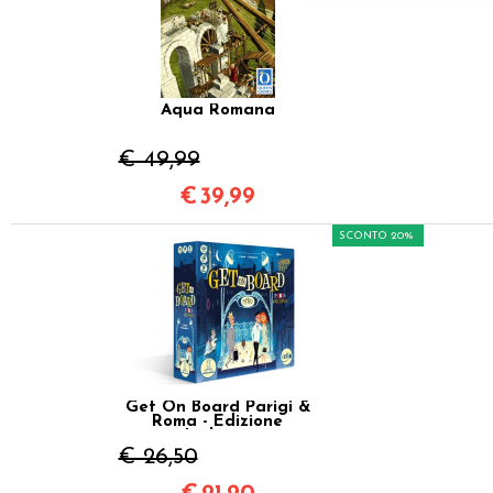
Aqua Romana
€ 49,99
€
39,99
SCONTO 20%
Get On Board Parigi &
Roma - Edizione
Italiana
€ 26,50