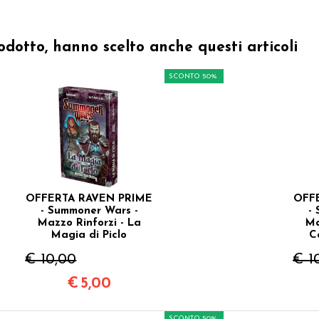
odotto, hanno scelto anche questi articoli
SCONTO 50%
OFFERTA RAVEN PRIME
OFF
- Summoner Wars -
-
Mazzo Rinforzi - La
Ma
Magia di Piclo
C
€ 10,00
€ 1
€
5,00
SCONTO 50%