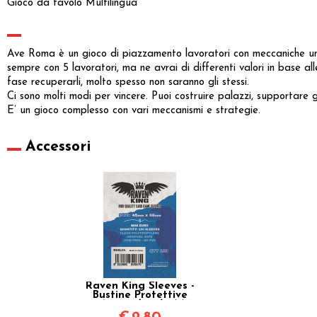
Gioco da tavolo Multilingua
Ave Roma è un gioco di piazzamento lavoratori con meccaniche uniche
sempre con 5 lavoratori, ma ne avrai di differenti valori in base a
fase recuperarli, molto spesso non saranno gli stessi.
Ci sono molti modi per vincere. Puoi costruire palazzi, supportare gue
E’ un gioco complesso con vari meccanismi e strategie.
Accessori
Raven King Sleeves -
Bustine Protettive
45x68 mm (100) - Mini
Euro