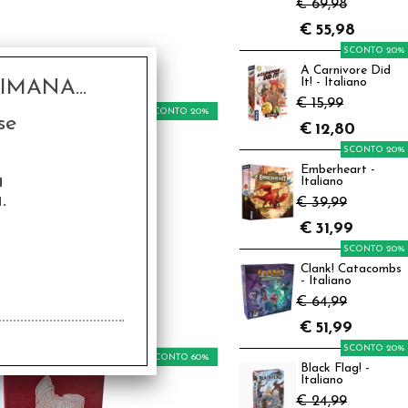
€ 69,98
€
55,98
SCONTO 20%
A Carnivore Did
It! - Italiano
MANA...
€ 15,99
SCONTO 20%
se
€
12,80
SCONTO 20%
Emberheart -
a
Italiano
.
€ 39,99
€
31,99
SCONTO 20%
o d10 Big - Numeri
Romani
Clank! Catacombs
- Italiano
50
€ 64,99
€
1,20
€
51,99
SCONTO 20%
SCONTO 60%
Black Flag! -
Italiano
€ 24,99