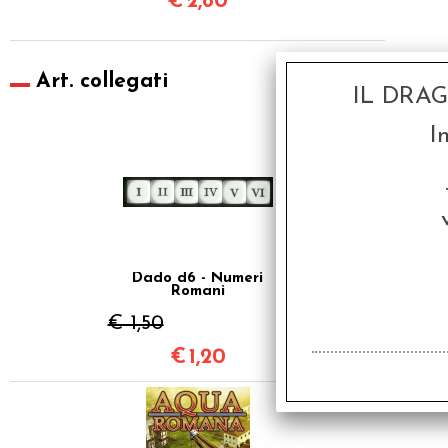
€
2,80
Art. collegati
IL DRA
SCONTO 20%
I
Dado d6 - Numeri
Romani
€ 1,50
€
1,20
SCONTO 20%