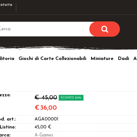
atuita
Sono già r
Per completare l'ordi
itoria
Giochi di Carte Collezionabili
Miniature
Dadi
A
utente e la passwor
pulsante 
Nome u
Passw
ezzo:
€ 45,00
SCONTO 20%
€
36,00
d. art.:
AGA00001
Hai perso l
 Listino:
45,00 €
arca:
A-Games