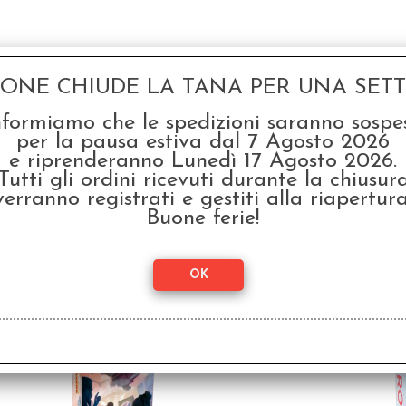
GONE CHIUDE LA TANA PER UNA SETTI
SCONTO 20%
nformiamo che le spedizioni saranno sospe
per la pausa estiva dal 7 Agosto 2026
e riprenderanno Lunedì 17 Agosto 2026.
Tutti gli ordini ricevuti durante la chiusur
verranno registrati e gestiti alla riapertura
Buone ferie!
Dado d6 - Numeri
Dad
Romani - Decine e
Centinaia
€ 1,50
€ 1,
€
1,20
SCONTO 20%