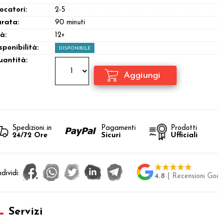
ocatori:
2-5
rata:
90 minuti
à:
12+
sponibilità:
DISPONIBILE
antità:
Spedizioni in
Pagamenti
Prodotti
24/72 Ore
Sicuri
Ufficiali
dividi:
4.8
| Recensioni Go
Servizi