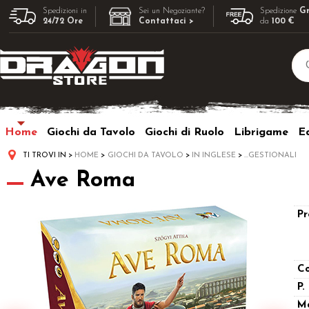
Spedizioni in
Sei un Negoziante?
Spedizione
Gr
24/72 Ore
Contattaci >
da
100 €
Home
Giochi da Tavolo
Giochi di Ruolo
Librigame
Ed
TI TROVI IN
HOME
GIOCHI DA TAVOLO
IN INGLESE
...GESTIONALI
Ave Roma
Pr
Co
P.
M