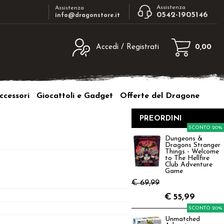
Assistenza
Assistenza
0542-1905146
info@dragonstore.it
Accedi / Registrati
0,00
egistrato
Sono un nuovo cliente
ne inserisci il nome
Se non sei ancora registrato sul nostro
ccessori
Giocattoli e Gadget
Offerte del Dragone
d e poi clicca sul
sito clicca sul pulsante "Registrati"
"Accedi"
PREORDINI
tente:
SCONTO 20%
Dungeons &
Dragons Stranger
ord:
Things - Welcome
to The Hellfire
Club Adventure
Game
€ 69,99
€
55,99
a password?
SCONTO 20%
Unmatched