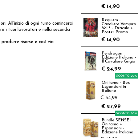
€
14,90
Requiem -
. All’inizio di ogni turno comincerai
Cavaliere Vampiro
Vol.3 - Dracula +
re i tuoi lavoratori e nella seconda
Poster Promo
€
14,90
 produrre risorse e così via.
Pendragon
Edizione Italiana -
Il Cavaliere Grigio
€
24,99
SCONTO 20%
Onitama - Box
Espansioni in
Italiano
€ 34,99
€
27,99
SCONTO 20%
Bundle SENSEI
Onitama +
Espansioni -
Edizione Italiana