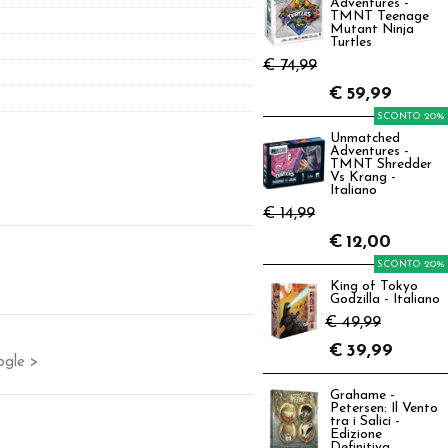
Adventures -
TMNT Teenage
Mutant Ninja
Turtles
€ 74,99
€
59,99
SCONTO 20%
Unmatched
Adventures -
TMNT Shredder
Vs Krang -
Italiano
€ 14,99
€
12,00
SCONTO 20%
King of Tokyo
Godzilla - Italiano
€ 49,99
€
39,99
ogle >
Grahame -
Petersen: Il Vento
tra i Salici -
Edizione
Definitiva