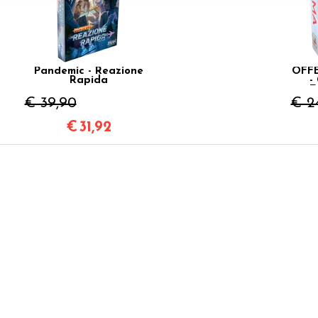
Pandemic - Reazione
OFFE
Rapida
-
E
€ 39,90
€ 2
€
31,92