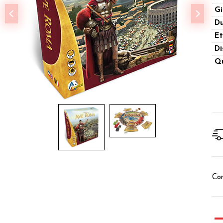
Gi
Du
Et
Di
Qu
Con