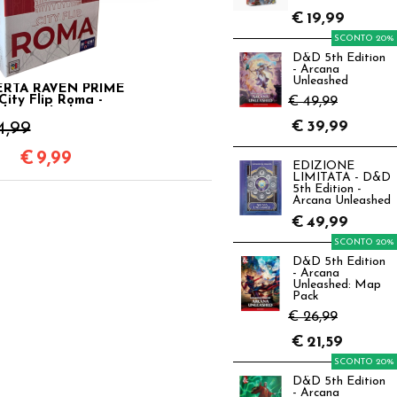
€
19,99
SCONTO 20%
D&D 5th Edition
- Arcana
Unleashed
RTA RAVEN PRIME
 City Flip Roma -
€ 49,99
dizione Italiana
€
39,99
4,99
€
9,99
EDIZIONE
LIMITATA - D&D
5th Edition -
Arcana Unleashed
€
49,99
SCONTO 20%
D&D 5th Edition
- Arcana
Unleashed: Map
Pack
€ 26,99
€
21,59
SCONTO 20%
D&D 5th Edition
- Arcana