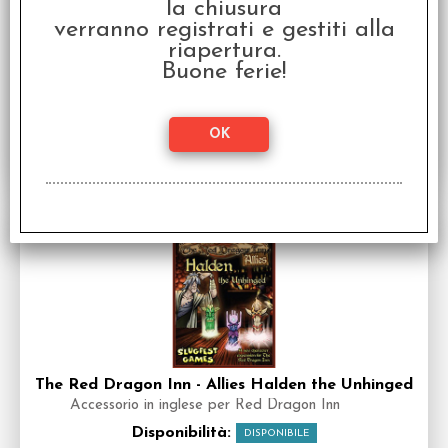
la chiusura
Pirates!
verranno registrati e gestiti alla
Espansione per Red Dragon Inn in inglese
riapertura.
Disponibilità:
DISPONIBILE
Buone ferie!
€
19,96
€ 24,95
Prezzo:
SCONTO 20%
The Red Dragon Inn - Allies Halden the Unhinged
Accessorio in inglese per Red Dragon Inn
Disponibilità:
DISPONIBILE