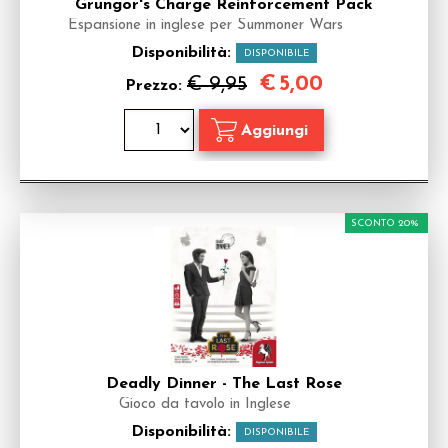
Grungor's Charge Reinforcement Pack
Espansione in inglese per Summoner Wars
Disponibilità:
DISPONIBILE
€
5,00
€ 9,95
Prezzo:
SCONTO 20%
Deadly Dinner - The Last Rose
Gioco da tavolo in Inglese
Disponibilità:
DISPONIBILE