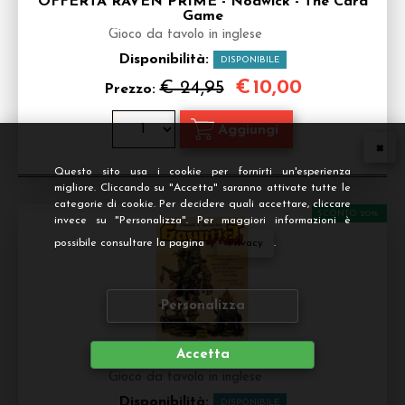
OFFERTA RAVEN PRIME - Nodwick - The Card
Game
Gioco da tavolo in inglese
Disponibilità:
DISPONIBILE
€
10,00
€ 24,95
Prezzo:
Questo sito usa i cookie per fornirti un'esperienza
migliore. Cliccando su "Accetta" saranno attivate tutte le
categorie di cookie. Per decidere quali accettare, cliccare
SCONTO 20%
invece su "Personalizza". Per maggiori informazioni è
possibile consultare la pagina
Privacy
.
Personalizza
Accetta
Gauntlet of Fools
Gioco da tavolo in inglese
Disponibilità:
DISPONIBILE