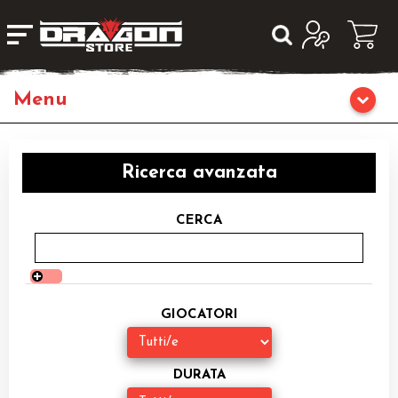
Home
Ricerca avanzata
Giochi di Ruolo
CERCA
Librigame
Editoria
GIOCATORI
Giochi di Carte Collezionabili
Miniature
DURATA