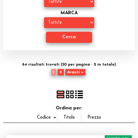
Dadi
MARCA
Accessori
Giocattoli e Gadget
Offerte del Dragone
64 risultati trovati (50 per pagina - 2 in totale)
1
2
Avanti »
Ordina per: