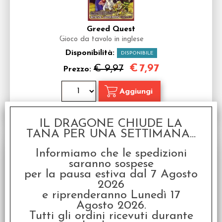
Greed Quest
Gioco da tavolo in inglese
Disponibilità:
DISPONIBILE
€
7,97
€ 9,97
Prezzo:
IL DRAGONE CHIUDE LA
TANA PER UNA SETTIMANA...
SCONTO 20%
Informiamo che le spedizioni
saranno sospese
per la pausa estiva dal 7 Agosto
2026
e riprenderanno Lunedì 17
Agosto 2026.
Tutti gli ordini ricevuti durante
The Red Dragon Inn - Battle for Greyport: