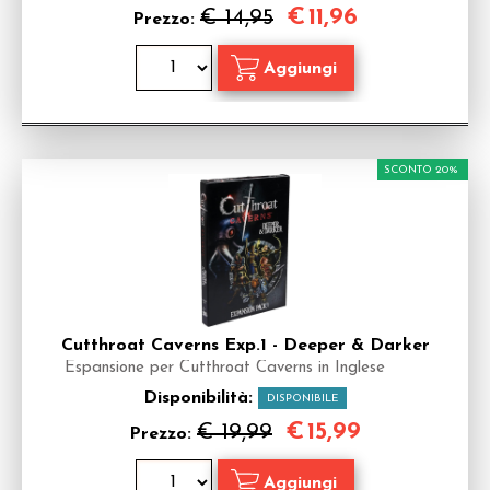
€
11,96
€ 14,95
Prezzo:
SCONTO 20%
Cutthroat Caverns Exp.1 - Deeper & Darker
Espansione per Cutthroat Caverns in Inglese
Disponibilità:
DISPONIBILE
€
15,99
€ 19,99
Prezzo: