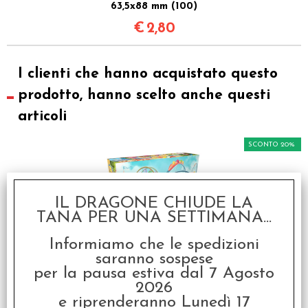
63,5x88 mm (100)
€
2,80
I clienti che hanno acquistato questo
prodotto, hanno scelto anche questi
articoli
SCONTO 20%
IL DRAGONE CHIUDE LA
TANA PER UNA SETTIMANA...
Informiamo che le spedizioni
saranno sospese
Meeple Land - Italiano
per la pausa estiva dal 7 Agosto
€ 39,90
2026
e riprenderanno Lunedì 17