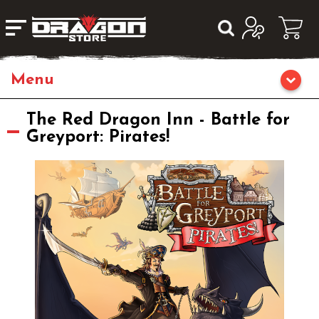
Home
The Red Dragon Inn - Battle for
Greyport: Pirates!
Giochi di Ruolo
Librigame
Fumetti & Romanzi
Giochi di Carte Collezionabili
Miniature