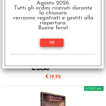
€
31,92
Agosto 2026.
Tutti gli ordini ricevuti durante
la chiusura
SCONTO 20%
verranno registrati e gestiti alla
riapertura.
Buone ferie!
Le Straordinarie
Avventure del Barone di
Munchausen
€ 24,90
€
19,92
SCONTO 20%