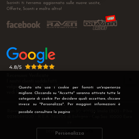
Iscriviti ti terremo aggiornato sulle nuove uscite,
Offerte, Sconti e molto altro!
Recensioni Verificate
I nostri clienti soddisfatti
valgono più di mille parole
Questo sito usa i cookie per fornirti un'esperienza
vedi le recensioni >
migliore. Cliccando su "Accetta" saranno attivate tutte le
categorie di cookie. Per decidere quali accettare, cliccare
invece su "Personalizza". Per maggiori informazioni è
Raven Distribution SRL - Via Fanin 30, 40026 Imola (BO) - P.Iva
possibile consultare la pagina
Privacy
.
02360891200 - R.E.A. 540705 di Bologna - Cap.Soc. 10000 Euro
i.v
DEVELOPER
CREATIVE WEB
Personalizza