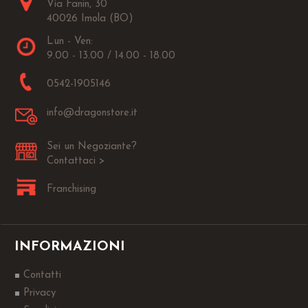
Via Fanin, 30
40026 Imola (BO)
Lun - Ven:
9.00 - 13.00 / 14.00 - 18.00
0542-1905146
info@dragonstore.it
Sei un Negoziante?
Contattaci >
Franchising
INFORMAZIONI
Contatti
Privacy