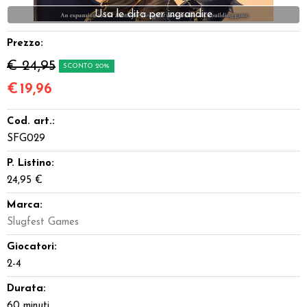
Dadi
Usa le dita per ingrandire
Prezzo:
Accessori
€ 24,95
SCONTO 20%
Giocattoli e Gadget
€
19,96
Offerte del Dragone
Cod. art.:
SFG029
P. Listino:
24,95 €
Marca:
Slugfest Games
Giocatori:
2-4
Durata:
60 minuti