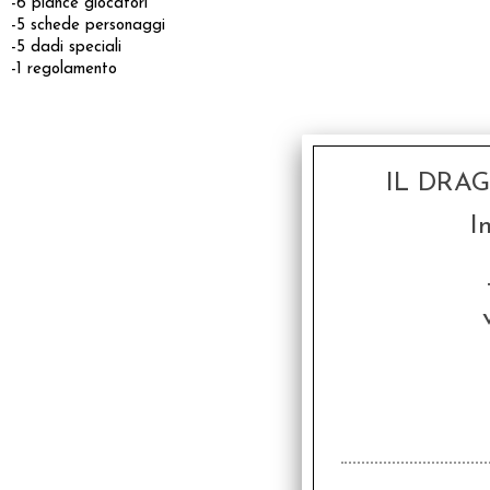
-6 plance giocatori
-5 schede personaggi
-5 dadi speciali
-1 regolamento
IL DRA
I