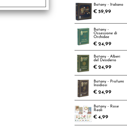
Botany - Italiano
€
59,99
Botany -
Ossessione di
Orchidee
€
24,99
Botany - Alberi
del Desiderio
€
24,99
Botany - Profumi
Insidiosi
€
24,99
Botany - Rose
Reali
€
4,99