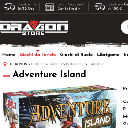
Spedizioni in
Sei un Negoziante?
Spedizione
Gr
24/72 Ore
Contattaci >
da
100 €
Home
Giochi da Tavolo
Giochi di Ruolo
Librigame
Ed
TI TROVI IN
GIOCHI DA TAVOLO
IN INGLESE
...FANTASY
Adventure Island
Pr
Co
P.
M
Gi