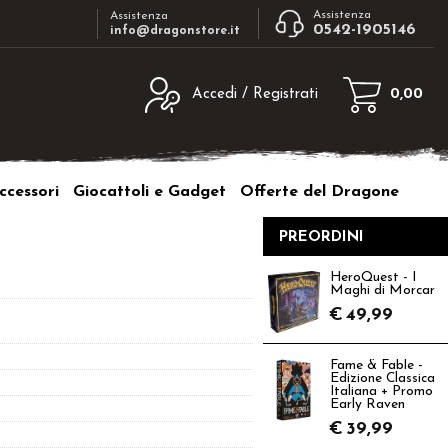
Assistenza
Assistenza
0542-1905146
info@dragonstore.it
Accedi / Registrati
0,00
egistrato
Sono un nuovo cliente
ne inserisci il nome
Se non sei ancora registrato sul nostro
ccessori
Giocattoli e Gadget
Offerte del Dragone
d e poi clicca sul
sito clicca sul pulsante "Registrati"
"Accedi"
PREORDINI
tente:
HeroQuest - I
Maghi di Morcar
ord:
€
49,99
Fame & Fable -
Edizione Classica
Italiana + Promo
Early Raven
a password?
€
39,99