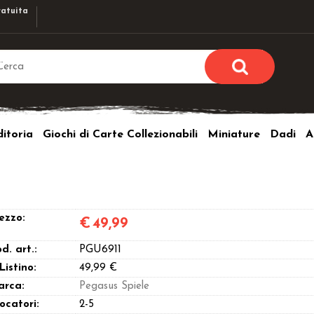
atuita
Sono già r
Per completare l'ordi
itoria
Giochi di Carte Collezionabili
Miniature
Dadi
A
utente e la passwor
pulsante 
Nome u
Passw
ezzo:
€
49,99
d. art.:
PGU6911
 Listino:
49,99 €
arca:
Pegasus Spiele
Hai perso l
ocatori:
2-5