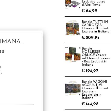
Esclusivo Lusso
d'Altri Tempi
€
64,99
Bundle TUTTI IN
CARROZZA
Orrore sull'Orient
Express in Italiano
€
509,94
MANA...
Bundle
se
NOBLESSE
OBLIGE Orrore
sull'Orient Express
- Box Esclusivi in
Italiano
a
€
194,97
.
Bundle VAGONI
AGGIUNTIVI
Orrore sull'Orient
Express -
Espansioni in
Italiano
€
144,98