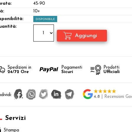
rata:
45-90
à:
10+
sponibilità:
DISPONIBILE
antità:
Spedizioni in
Pagamenti
Prodotti
24/72 Ore
Sicuri
Ufficiali
dividi:
4.8
| Recensioni Go
Servizi
Stampa