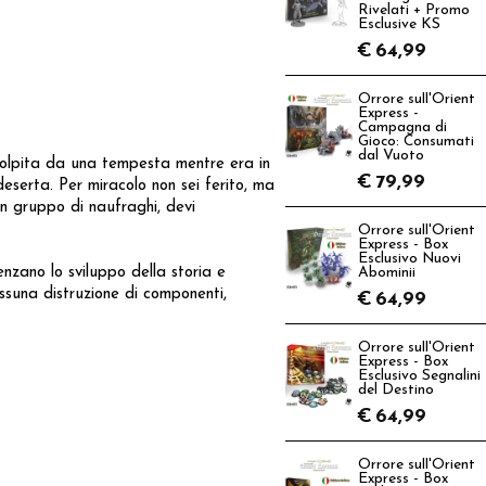
Rivelati + Promo
Esclusive KS
€
64,99
Orrore sull'Orient
Express -
Campagna di
Gioco: Consumati
dal Vuoto
colpita da una tempesta mentre era in
€
79,99
deserta. Per miracolo non sei ferito, ma
un gruppo di naufraghi, devi
Orrore sull'Orient
Express - Box
Esclusivo Nuovi
enzano lo sviluppo della storia e
Abominii
ssuna distruzione di componenti,
€
64,99
Orrore sull'Orient
Express - Box
Esclusivo Segnalini
del Destino
€
64,99
Orrore sull'Orient
Express - Box