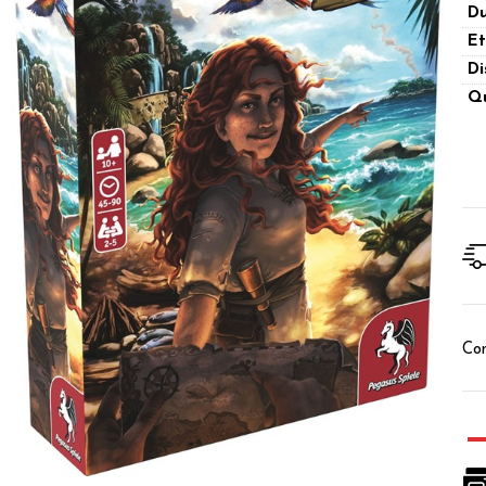
Du
Et
Di
Qu
Con