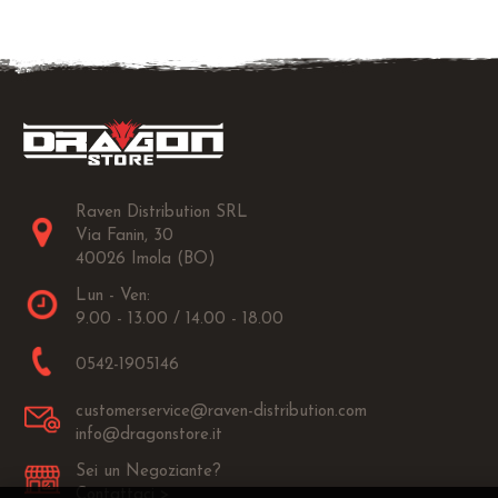
Raven Distribution SRL
Via Fanin, 30
40026 Imola (BO)
Lun - Ven:
9.00 - 13.00 / 14.00 - 18.00
0542-1905146
customerservice@raven-distribution.com
info@dragonstore.it
Sei un Negoziante?
Contattaci >