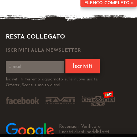
ELENCO COMPLETO »
RESTA COLLEGATO
ISCRIVITI ALLA NEWSLETTER
Iscriviti
Iscriviti ti terremo aggiornato sulle nuove uscite,
Offerte, Sconti e molto altro!
Recensioni Verificate
I nostri clienti soddisfatti