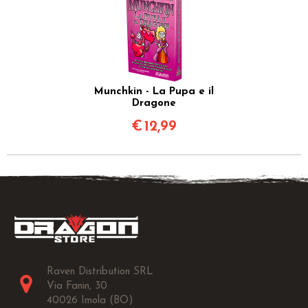
Munchkin - La Pupa e il
Dragone
€
12,99
Raven Distribution SRL
Via Fanin, 30
40026 Imola (BO)