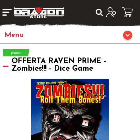
Giochi da Tavolo
OFFERTA RAVEN PRIME -
Giochi di Ruolo
Zombies!!! - Dice Game
Librigame
Editoria
Giochi di Carte Collezionabili
Miniature