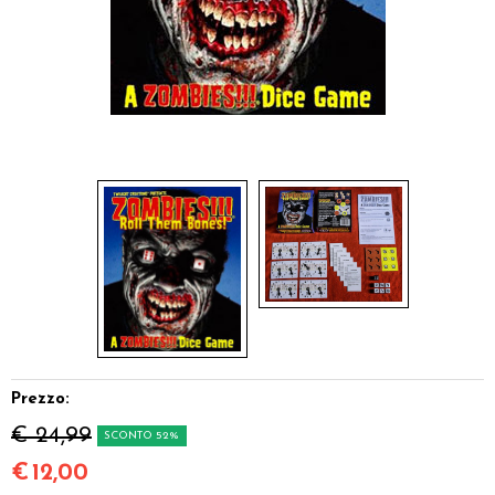
Dadi
Accessori
Giocattoli e Gadget
Offerte del Dragone
Prezzo:
€ 24,99
SCONTO 52%
€
12,00