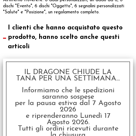
All'interno troverete: 6 dadi personalizzati, un dado da 6, 6
dischi "Evento", 6 dischi "Oggetto", 6 segnalini personalizzati
"Salute" e "Posizione", un regolamento completo.
I clienti che hanno acquistato questo
prodotto, hanno scelto anche questi
articoli
IL DRAGONE CHIUDE LA
TANA PER UNA SETTIMANA...
Informiamo che le spedizioni
saranno sospese
per la pausa estiva dal 7 Agosto
2026
Zombi!!! 6 - Tre Metri
e riprenderanno Lunedì 17
Sotto Terra
Agosto 2026.
€
15,00
Tutti gli ordini ricevuti durante
la chiusura