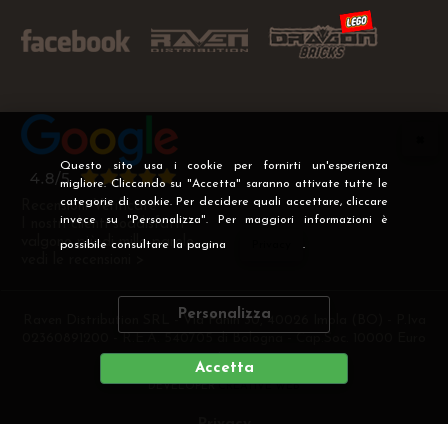
Questo sito usa i cookie per fornirti un'esperienza
migliore. Cliccando su "Accetta" saranno attivate tutte le
categorie di cookie. Per decidere quali accettare, cliccare
Recensioni Verificate
invece su "Personalizza". Per maggiori informazioni è
I nostri clienti soddisfatti
valgono più di mille parole
possibile consultare la pagina
Privacy
.
vedi le recensioni >
Personalizza
Raven Distribution SRL - Via Fanin 30, 40026 Imola (BO) - P.Iva
02360891200 - R.E.A. 540705 di Bologna - Cap.Soc. 10000 Euro
i.v
Accetta
DEVELOPER
CREATIVE WEB
Privacy
Preferenze cookie