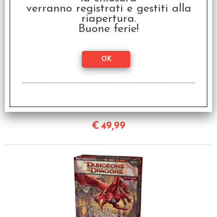
verranno registrati e gestiti alla
riapertura.
Buone ferie!
Cthulhu - Dark
Providence - Edizione
Italiana
€
49,99