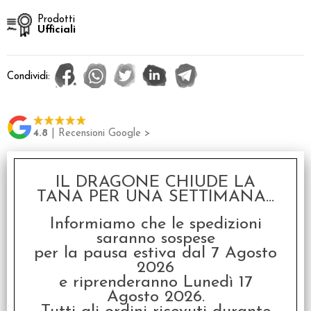
Prodotti
Ufficiali
Condividi:
4.8
| Recensioni Google >
IL DRAGONE CHIUDE LA
Servizi
TANA PER UNA SETTIMANA...
Stampa
Informiamo che le spedizioni
saranno sospese
Descrizione
per la pausa estiva dal 7 Agosto
2026
e riprenderanno Lunedì 17
Gioco da tavolo in inglese
Agosto 2026.