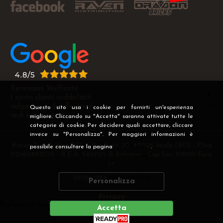
Recensioni Verificate
I nostri clienti soddisfatti
valgono più di mille parole
Questo sito usa i cookie per fornirti un'esperienza
vedi le recensioni >
migliore. Cliccando su "Accetta" saranno attivate tutte le
categorie di cookie. Per decidere quali accettare, cliccare
invece su "Personalizza". Per maggiori informazioni è
Raven Distribution SRL - Via Fanin 30, 40026 Imola (BO) - P.Iva
possibile consultare la pagina
Privacy
.
02360891200 - R.E.A. 540705 di Bologna - Cap.Soc. 10000 Euro
i.v
DEVELOPER
CREATIVE WEB
Personalizza
Privacy
Preferenze cookie
Accetta