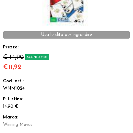
Dadi
Accessori
Usa le dita per ingrandire
Giocattoli e Gadget
Prezzo:
Offerte del Dragone
€ 14,90
SCONTO 20%
€
11,92
Cod. art.:
WNM1024
P. Listino:
14,90 €
Marca:
Winning Moves