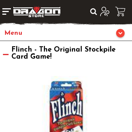
Home
Flinch - The Original Stockpile
Card Game!
Giochi di Ruolo
Librigame
Editoria
Giochi di Carte Collezionabili
Miniature