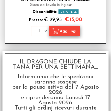
OFFERTA RAVEN PRIME - J'Accuse!
Gioco da tavolo in inglese
Disponibilità:
DISPONIBILE
€
15,00
€ 29,95
Prezzo:
SCONTO 62.5%
IL DRAGONE CHIUDE LA
TANA PER UNA SETTIMANA...
Informiamo che le spedizioni
saranno sospese
per la pausa estiva dal 7 Agosto
2026
e riprenderanno Lunedì 17
OFFERTA RAVEN PRIME - Hystericoach Hockey
Agosto 2026.
Gioco da tavolo in inglese
Tutti gli ordini ricevuti durante