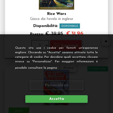
Rice Wars
Gioco da tavolo in inglese
Disponibilità:
DISPONIBILE
€
31,96
€ 39,95
Prezzo:
Questo sito usa i cookie per fornirti un'esperienza
migliore. Cliccando su "Accetta" saranno attivate tutte le
categorie di cookie. Per decidere quali accettare, cliccare
invece su "Personalizza". Per maggiori informazioni è
possibile consultare la pagina
Privacy
.
SCONTO 60%
Personalizza
Accetta