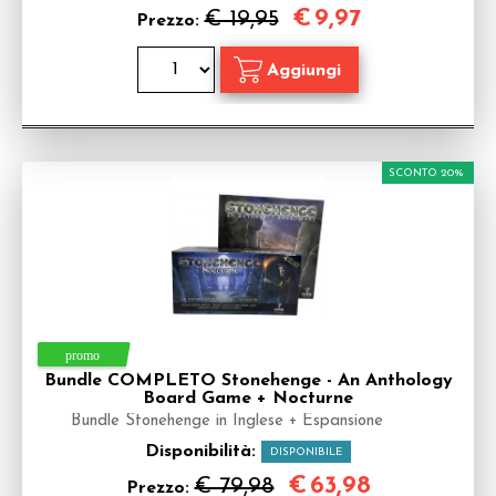
€
9,97
€ 19,95
Prezzo:
SCONTO 20%
Bundle COMPLETO Stonehenge - An Anthology
Board Game + Nocturne
Bundle Stonehenge in Inglese + Espansione
Disponibilità:
DISPONIBILE
€
63,98
€ 79,98
Prezzo: