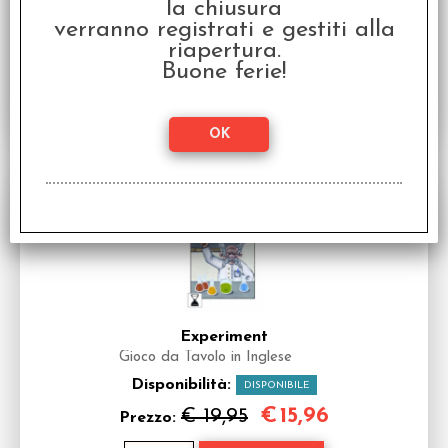
la chiusura
Disponibilità:
DISPONIBILE
verranno registrati e gestiti alla
€
15,00
€ 39,95
Prezzo:
riapertura.
Buone ferie!
SCONTO 20%
Experiment
Gioco da Tavolo in Inglese
Disponibilità:
DISPONIBILE
€
15,96
€ 19,95
Prezzo: