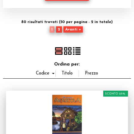
Dadi
Accessori
80 risultati trovati (50 per pagina - 2 in totale)
1
2
Avanti »
Giocattoli e Gadget
Offerte del Dragone
Ordina per:
SCONTO 25%