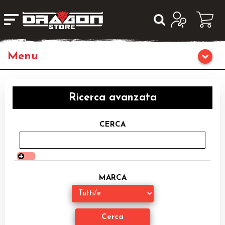
Giochi da Tavolo
Ricerca avanzata
Giochi di Ruolo
CERCA
Librigame
Editoria
MARCA
Giochi di Carte Collezionabili
Miniature