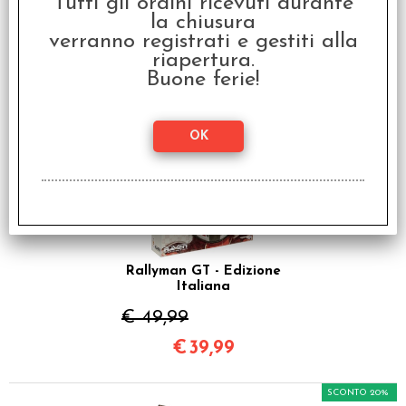
Tutti gli ordini ricevuti durante
Italiano
la chiusura
verranno registrati e gestiti alla
€ 21,99
riapertura.
€
17,59
Buone ferie!
SCONTO 20%
Rallyman GT - Edizione
Italiana
€ 49,99
€
39,99
SCONTO 20%