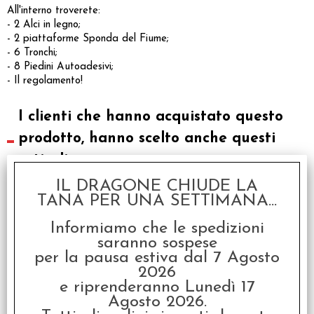
All'interno troverete:
- 2 Alci in legno;
- 2 piattaforme Sponda del Fiume;
- 6 Tronchi;
- 8 Piedini Autoadesivi;
- Il regolamento!
I clienti che hanno acquistato questo
prodotto, hanno scelto anche questi
articoli
IL DRAGONE CHIUDE LA
SCONTO 20%
TANA PER UNA SETTIMANA...
Informiamo che le spedizioni
saranno sospese
per la pausa estiva dal 7 Agosto
2026
e riprenderanno Lunedì 17
Agosto 2026.
Munchkin Pathfinder -